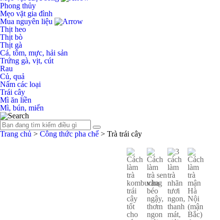
Phong thủy
Mẹo vặt gia đình
Mua nguyên liệu
Thịt heo
Thịt bò
Thịt gà
Cá, tôm, mực, hải sản
Trứng gà, vịt, cút
Rau
Củ, quả
Nấm các loại
Trái cây
Mì ăn liền
Mì, bún, miến
Trang chủ
>
Công thức pha chế
>
Trà trái cây