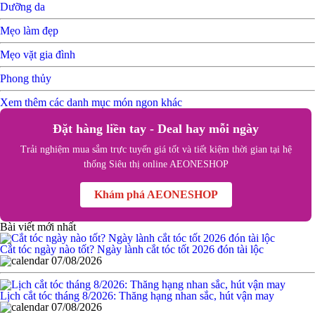
Dưỡng da
Mẹo làm đẹp
Mẹo vặt gia đình
Phong thủy
Xem thêm các danh mục món ngon khác
Đặt hàng liền tay - Deal hay mỗi ngày
Trải nghiệm mua sắm trực tuyến giá tốt và tiết kiệm thời gian tại hệ
thống Siêu thị online AEONESHOP
Khám phá AEONESHOP
Bài viết mới nhất
Cắt tóc ngày nào tốt? Ngày lành cắt tóc tốt 2026 đón tài lộc
07/08/2026
Lịch cắt tóc tháng 8/2026: Thăng hạng nhan sắc, hút vận may
07/08/2026