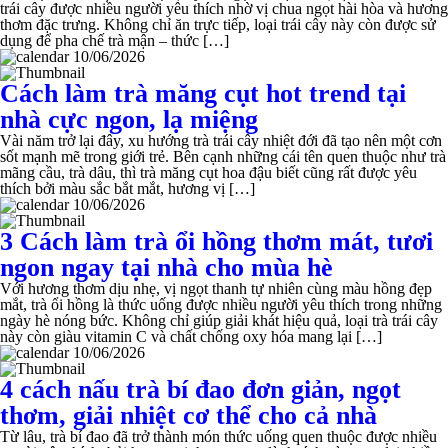
trái cây được nhiều người yêu thích nhờ vị chua ngọt hài hòa và hương
thơm đặc trưng. Không chỉ ăn trực tiếp, loại trái cây này còn được sử
dụng để pha chế trà mận – thức […]
10/06/2026
Cách làm trà măng cụt hot trend tại
nhà cực ngon, lạ miệng
Vài năm trở lại đây, xu hướng trà trái cây nhiệt đới đã tạo nên một cơn
sốt mạnh mẽ trong giới trẻ. Bên cạnh những cái tên quen thuộc như trà
mãng cầu, trà dâu, thì trà măng cụt hoa đậu biết cũng rất được yêu
thích bởi màu sắc bắt mắt, hương vị […]
10/06/2026
3 Cách làm trà ổi hồng thơm mát, tươi
ngon ngay tại nhà cho mùa hè
Với hương thơm dịu nhẹ, vị ngọt thanh tự nhiên cùng màu hồng đẹp
mắt, trà ổi hồng là thức uống được nhiều người yêu thích trong những
ngày hè nóng bức. Không chỉ giúp giải khát hiệu quả, loại trà trái cây
này còn giàu vitamin C và chất chống oxy hóa mang lại […]
10/06/2026
4 cách nấu trà bí đao đơn giản, ngọt
thơm, giải nhiệt cơ thể cho cả nhà
Từ lâu, trà bí đao đã trở thành món thức uống quen thuộc được nhiều