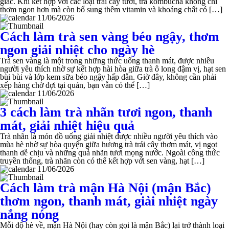
giác. Khi kết hợp với các loại trái cây tươi, trà kombucha không chỉ
thơm ngon hơn mà còn bổ sung thêm vitamin và khoáng chất có […]
11/06/2026
Cách làm trà sen vàng béo ngậy, thơm
ngon giải nhiệt cho ngày hè
Trà sen vàng là một trong những thức uống thanh mát, được nhiều
người yêu thích nhờ sự kết hợp hài hòa giữa trà ô long đậm vị, hạt sen
bùi bùi và lớp kem sữa béo ngậy hấp dẫn. Giờ đây, không cần phải
xếp hàng chờ đợi tại quán, bạn vẫn có thể […]
11/06/2026
3 cách làm trà nhãn tươi ngon, thanh
mát, giải nhiệt hiệu quả
Trà nhãn là món đồ uống giải nhiệt được nhiều người yêu thích vào
mùa hè nhờ sự hòa quyện giữa hương trà trái cây thơm mát, vị ngọt
thanh dễ chịu và những quả nhãn tươi mọng nước. Ngoài công thức
truyền thống, trà nhãn còn có thể kết hợp với sen vàng, hạt […]
11/06/2026
Cách làm trà mận Hà Nội (mận Bắc)
thơm ngon, thanh mát, giải nhiệt ngày
nắng nóng
Mỗi độ hè về, mận Hà Nội (hay còn gọi là mận Bắc) lại trở thành loại