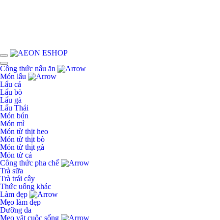
Công thức nấu ăn
Món lẩu
Lẩu cá
Lẩu bò
Lẩu gà
Lẩu Thái
Món bún
Món mì
Món từ thịt heo
Món từ thịt bò
Món từ thịt gà
Món từ cá
Công thức pha chế
Trà sữa
Trà trái cây
Thức uống khác
Làm đẹp
Mẹo làm đẹp
Dưỡng da
Mẹo vặt cuộc sống