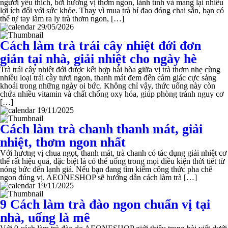
người yêu thích, bởi hương vị thơm ngon, lành tính và mang lại nhiều
lợi ích đối với sức khỏe. Thay vì mua trà bí đao đóng chai sẵn, bạn có
thể tự tay làm ra ly trà thơm ngon, […]
29/05/2026
Cách làm trà trái cây nhiệt đới đơn
giản tại nhà, giải nhiệt cho ngày hè
Trà trái cây nhiệt đới được kết hợp hài hòa giữa vị trà thơm nhẹ cùng
nhiều loại trái cây tươi ngon, thanh mát đem đến cảm giác cực sảng
khoái trong những ngày oi bức. Không chỉ vậy, thức uống này còn
chứa nhiều vitamin và chất chống oxy hóa, giúp phòng tránh nguy cơ
[…]
19/11/2025
Cách làm trà chanh thanh mát, giải
nhiệt, thơm ngon nhất
Với hương vị chua ngọt, thanh mát, trà chanh có tác dụng giải nhiệt cơ
thể rất hiệu quả, đặc biệt là có thể uống trong mọi điều kiện thời tiết từ
nóng bức đến lạnh giá. Nếu bạn đang tìm kiếm công thức pha chế
ngon đúng vị, AEONESHOP sẽ hướng dẫn cách làm trà […]
19/11/2025
9 Cách làm trà đào ngon chuẩn vị tại
nhà, uống là mê