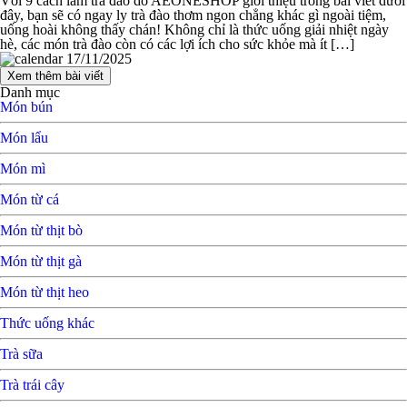
Với 9 cách làm trà đào do AEONESHOP giới thiệu trong bài viết dưới
đây, bạn sẽ có ngay ly trà đào thơm ngon chẳng khác gì ngoài tiệm,
uống hoài không thấy chán! Không chỉ là thức uống giải nhiệt ngày
hè, các món trà đào còn có các lợi ích cho sức khỏe mà ít […]
17/11/2025
Xem thêm bài viết
Danh mục
Món bún
Món lẩu
Món mì
Món từ cá
Món từ thịt bò
Món từ thịt gà
Món từ thịt heo
Thức uống khác
Trà sữa
Trà trái cây