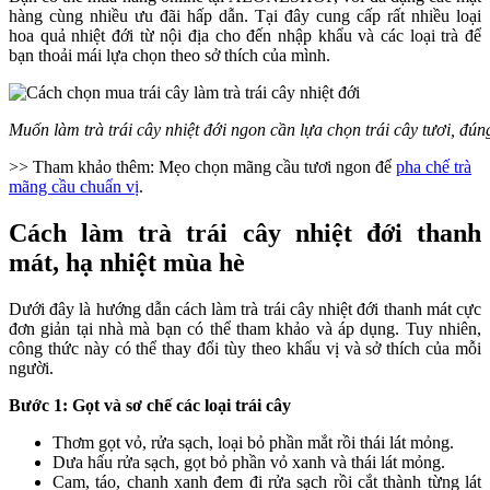
hàng cùng nhiều ưu đãi hấp dẫn. Tại đây cung cấp rất nhiều loại
hoa quả nhiệt đới từ nội địa cho đến nhập khẩu và các loại trà để
bạn thoải mái lựa chọn theo sở thích của mình.
Muốn làm trà trái cây nhiệt đới ngon cần lựa chọn trái cây tươi, đú
>> Tham khảo thêm: Mẹo chọn mãng cầu tươi ngon để
pha chế trà
mãng cầu chuẩn vị
.
Cách làm trà trái cây nhiệt đới thanh
mát, hạ nhiệt mùa hè
Dưới đây là hướng dẫn cách làm trà trái cây nhiệt đới thanh mát cực
đơn giản tại nhà mà bạn có thể tham khảo và áp dụng. Tuy nhiên,
công thức này có thể thay đổi tùy theo khẩu vị và sở thích của mỗi
người.
Bước 1: Gọt và sơ chế các loại trái cây
Thơm gọt vỏ, rửa sạch, loại bỏ phần mắt rồi thái lát mỏng.
Dưa hấu rửa sạch, gọt bỏ phần vỏ xanh và thái lát mỏng.
Cam, táo, chanh xanh đem đi rửa sạch rồi cắt thành từng lát