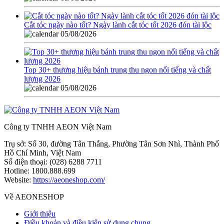
Cắt tóc ngày nào tốt? Ngày lành cắt tóc tốt 2026 đón tài lộc
05/08/2026
Top 30+ thương hiệu bánh trung thu ngon nổi tiếng và chất
lượng 2026
05/08/2026
Công ty TNHH AEON Việt Nam
Trụ sở:
Số 30, đường Tân Thắng, Phường Tân Sơn Nhì, Thành Phố
Hồ Chí Minh, Việt Nam
Số điện thoại:
(028) 6288 7711
Hotline:
1800.888.699
Website:
https://aeoneshop.com/
Về AEONESHOP
Giới thiệu
Điều khoản và điều kiện sử dụng chung