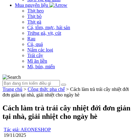
Mua nguyên liệu
Thịt heo
Thịt bò
Thịt gà
Cá, tôm, mực, hải sản
Trứng gà, vịt, cút
Rau
Củ, quả
Nấm các loại
Trái cây
Mì ăn liền
Mì, bún, miến
Trang chủ
>
Công thức pha chế
>
Cách làm trà trái cây nhiệt đới
đơn giản tại nhà, giải nhiệt cho ngày hè
Cách làm trà trái cây nhiệt đới đơn giản
tại nhà, giải nhiệt cho ngày hè
Tác giả: AEONESHOP
19/11/2025