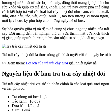
hương vị tươi mát từ các loại trái cây, đồng thời mang lại lợi ích cho
sức khỏe và giúp cơ thể sảng khoái. Loại trà này được pha chế bằng
cách kết hợp trà với các loại trái cây nhiệt đới như cam, chanh, xoài,
dứa, dưa hấu, táo, vải, quýt, bưởi…, tạo nên hương vị thơm ngon,
mới lạ và cực kỳ phù hợp cho những ngày hè oi bức.
Sự hòa quyện giữa vị trà đậm đà cùng vị chua ngọt tự nhiên của trái
cây tươi mang đến trải nghiệm thú vị, vừa thanh mát vừa kích thích
vị giác, giúp người thưởng thức cảm nhận sự sảng khoái trọn vẹn.
Trà trái cây nhiệt đới là thức uống giải khát tuyệt vời cho ngày hè o
>> Xem thêm:
Lợi ích của trà trái cây tươi
giải nhiệt ngày hè.
Nguyên liệu để làm trà trái cây nhiệt đới
Trà trái cây nhiệt đới với thành phần chính là các loại quả tươi ngon
và trà, gồm có:
Trà olong túi lọc: 1 gói
Tắc xanh : 10 quả
Dưa hấu: 1/2 quả
Cam: 1 quả