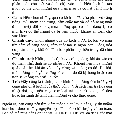
phần cuốn còn mới và dính chặt vào quả. Nếu thích ăn táo
ngọt, có thể chọn những quả thẫm màu và có hạt trắng nhỏ li
ti.
Cam:
Nên chọn những quả có kích thước vừa phải, vỏ căng
bóng, mùi thơm đặc trưng, cầm chắc tay và có độ nặng nhất
định. Tuyệt đối không mua những quả có hình dạng lạ, có
mùi lạ vì có thể chúng đã bị tiêm thuốc, không an toàn cho
sức khỏe.
Chanh dây:
Chọn những quả có kích thước to, lớp vỏ màu
tím đậm và căng bóng, cầm chắc tay sẽ ngon hơn. Đồng thời
có phần cuống khô để đảm bảo phần ruột bên trong đã chín
vàng.
Chanh tươi:
Những quả có lớp vỏ căng bóng, khi ấn vào có
độ mềm nhất định sẽ có nhiều nước. Không nên mua những
quả quá nhẹ, khi ấn vào thấy cứng và không có độ đàn hồi,
mùi hương khá gắt, chứng tỏ chanh đó đã bị hỏng hoặc còn
non sẽ không có nhiều nước.
Trà:
Đây cũng là thành phần chính ảnh hưởng đến hương vị
cũng như chất lượng của thức uống. Với cách làm trà hoa quả
nhiệt đới, bạn nên chọn các loại trà như trà olong, trà đen
hoặc trà xanh để tăng thêm hương vị cho thức uống.
Ngoài ra, bạn cũng nên tìm kiếm một địa chỉ mua hàng uy tín nhằm
lựa chọn được những nguyên liệu đảm bảo chất lượng và an toàn.
Bạn có thể mua hàng online tại AEONESHOP, với đa dạng các mặt