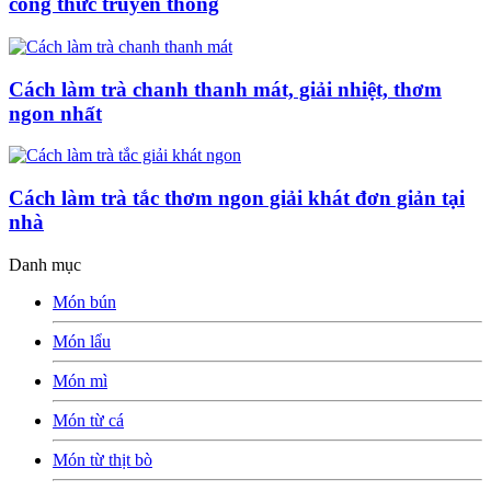
công thức truyền thống
Cách làm trà chanh thanh mát, giải nhiệt, thơm
ngon nhất
Cách làm trà tắc thơm ngon giải khát đơn giản tại
nhà
Danh mục
Món bún
Món lẩu
Món mì
Món từ cá
Món từ thịt bò