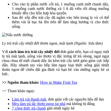
Cho vào ly phần nước cốt trà, 1 muỗng canh mứt chanh dây,
1 muỗng canh nước đường và 1 ít đá viên rồi dùng muỗng
khuấy đều cho hỗn hợp hòa quyện.
Sau đó xếp đều trái cây đã ngâm vào bên trong ly và có thể
thêm vài lá bạc hà lên trên để làm tăng hương vị cho thức
uống.
Ly trà trái cây nhiệt đới thơm ngon, mát lạnh (Nguồn: Sưu tầm)
Với
cách làm trà trái cây nhiệt đới
đơn giản trên, bạn có ngay một
ly trà mát lạnh, uống vào thơm vị đặc trưng từ trà olong, ngọt ngọt
chua chua từ mứt chanh dây ăn kèm trái cây tươi giòn giòn cực hấp
dẫn. Hãy nhanh tay vào bếp làm ngay loại thức uống giải nhiệt
thơm ngon để chiêu đãi gia đình và bạn bè vào những ngày hè oi
bức.
>> Nguồn tham khảo:
How to Make Fruit Tea
>> Tham khảo ngay:
Làm trà vải thanh mát
, đơn giản với các nguyên liệu dễ tìm
Mẹo làm trà tắc thơm ngon tại nhà
mà không bị đắng
7 công thức trà chanh
giải nhiệt ngày hè