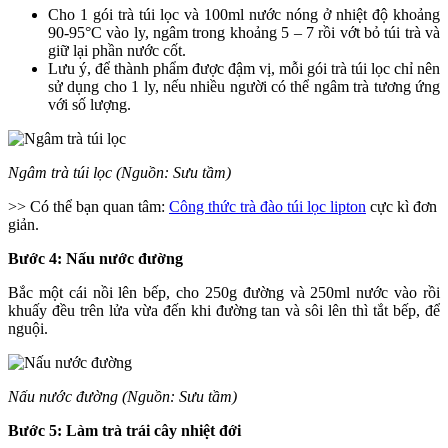
Cho 1 gói trà túi lọc và 100ml nước nóng ở nhiệt độ khoảng
90-95°C vào ly, ngâm trong khoảng 5 – 7 rồi vớt bỏ túi trà và
giữ lại phần nước cốt.
Lưu ý, để thành phẩm được đậm vị, mỗi gói trà túi lọc chỉ nên
sử dụng cho 1 ly, nếu nhiều người có thể ngâm trà tương ứng
với số lượng.
Ngâm trà túi lọc (Nguồn: Sưu tầm)
>> Có thể bạn quan tâm:
Công thức trà đào túi lọc lipton
cực kì đơn
giản.
Bước 4: Nấu nước đường
Bắc một cái nồi lên bếp, cho 250g đường và 250ml nước vào rồi
khuấy đều trên lửa vừa đến khi đường tan và sôi lên thì tắt bếp, để
nguội.
Nấu nước đường (Nguồn: Sưu tầm)
Bước 5: Làm trà trái cây nhiệt đới