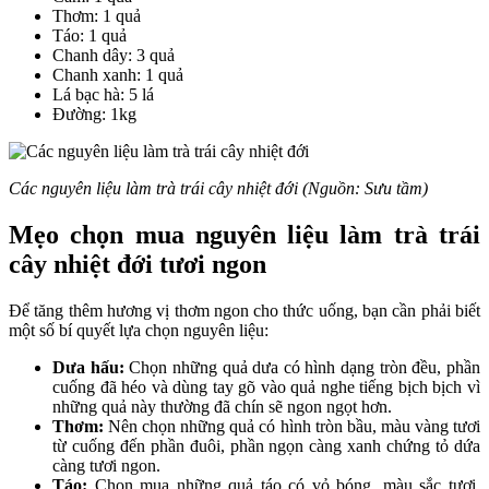
Thơm: 1 quả
Táo: 1 quả
Chanh dây: 3 quả
Chanh xanh: 1 quả
Lá bạc hà: 5 lá
Đường: 1kg
Các nguyên liệu làm trà trái cây nhiệt đới (Nguồn: Sưu tầm)
Mẹo chọn mua nguyên liệu làm trà trái
cây nhiệt đới tươi ngon
Để tăng thêm hương vị thơm ngon cho thức uống, bạn cần phải biết
một số bí quyết lựa chọn nguyên liệu:
Dưa hấu:
Chọn những quả dưa có hình dạng tròn đều, phần
cuống đã héo và dùng tay gõ vào quả nghe tiếng bịch bịch vì
những quả này thường đã chín sẽ ngon ngọt hơn.
Thơm:
Nên chọn những quả có hình tròn bầu, màu vàng tươi
từ cuống đến phần đuôi, phần ngọn càng xanh chứng tỏ dứa
càng tươi ngon.
Táo:
Chọn mua những quả táo có vỏ bóng, màu sắc tươi,