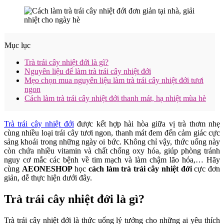
Mục lục
Trà trái cây nhiệt đới là gì?
Nguyên liệu để làm trà trái cây nhiệt đới
Mẹo chọn mua nguyên liệu làm trà trái cây nhiệt đới tươi
ngon
Cách làm trà trái cây nhiệt đới thanh mát, hạ nhiệt mùa hè
Trà trái cây nhiệt đới
được kết hợp hài hòa giữa vị trà thơm nhẹ
cùng nhiều loại trái cây tươi ngon, thanh mát đem đến cảm giác cực
sảng khoái trong những ngày oi bức. Không chỉ vậy, thức uống này
còn chứa nhiều vitamin và chất chống oxy hóa, giúp phòng tránh
nguy cơ mắc các bệnh về tim mạch và làm chậm lão hóa,… Hãy
cùng
AEONESHOP
học
cách làm trà trái cây nhiệt đới
cực đơn
giản, dễ thực hiện dưới đây.
Trà trái cây nhiệt đới là gì?
Trà trái cây nhiệt đới là thức uống lý tưởng cho những ai yêu thích