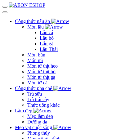
Công thức nấu ăn
Món lẩu
Lẩu cá
Lẩu bò
Lẩu gà
Lẩu Thái
Món bún
Món mì
Món từ thịt heo
Món từ thịt bò
Món từ thịt gà
Món từ cá
Công thức pha chế
Trà sữa
Trà trái cây
Thức uống khác
Làm đẹp
Mẹo làm đẹp
Dưỡng da
Mẹo vặt cuộc sống
Phong thủy
Mẹo vặt gia đình