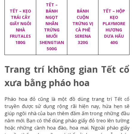
TẾT –
TẾT – KẸO
BÁNH
BÁNH
TẾT – HỘP
TRÁI CÂY
NGỌT
CUỘN
KẸO
GIẤY NGÔI
NHÂN
TRỨNG VỊ
PLAYMORE
NHÀ
TRỨNG
CÀ PHÊ
HƯƠNG
FRUTALES
MUỐI
SERENA
DƯA HẤU
180G
SHENGTIAN
320G
40G
500G
Trang trí không gian Tết cổ
xưa bằng pháo hoa
Pháo hoa đỏ cũng là một đồ dùng trang trí Tết cổ
truyền được sử dụng rộng rãi hiện nay, hứa hẹn sẽ
giúp ngôi nhà của bạn thêm đầm ấm trong những đầu
năm mới. Bạn có thể dùng pháo giấy đỏ treo lên tường
hoặc những cành hoa đào, hoa mai. Ngoài pháo giấy