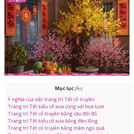
Mục lục
[
Ẩn
]
Ý nghĩa của việc trang trí Tết cổ truyền
Trang trí Tết kiểu cổ xưa cùng với hoa tươi
Trang trí Tết cổ truyền bằng câu đối đỏ
Trang trí Tết kiểu cổ xưa bằng đèn lồng
Trang trí Tết cổ truyền bằng mâm ngũ quả