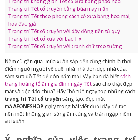
Trang trí không gian Tết cổ xưa bằng pháo hoa
Trang trí Tết cổ truyền bằng bùa may mắn
Trang trí Tết theo phong cách cổ xưa bằng hoa mai,
hoa đào giả
Trang trí Tết cổ truyền với dây đồng tiền tứ quý
Trang trí Tết cổ xưa với bao lì xì
Trang trí Tết cổ truyền với tranh chữ treo tường
Năm cũ gần qua, mùa xuân sắp đến cũng chính là thời
điểm người người về quê, nhà nhà dọn dẹp nhà cửa,
sắm sửa đồ Tết để đón năm mới. Vậy bạn đã biết
cách
trang hoàng tổ ấm gia đình ngày Tết
sao cho thật đẹp
mắt và độc đáo chưa? Hãy “bỏ túi” ngay top những cách
trang trí Tết cổ truyền
sáng tạo, đẹp mắt
mà
AEONESHOP
gợi ý trong bài viết dưới đây để tạo
nên một không gian sống ấm cúng và tràn ngập niềm
vui xuân.
Ý nghĩa của việc trang trí