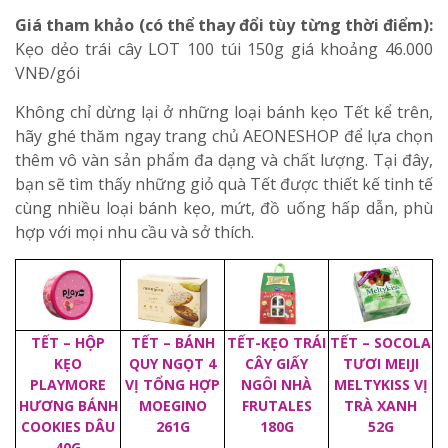
Giá tham khảo (có thể thay đổi tùy từng thời điểm):
Kẹo dẻo trái cây LOT 100 túi 150g
giá khoảng 46.000
VNĐ/gói
Không chỉ dừng lại ở những loại bánh kẹo Tết kể trên,
hãy ghé thăm ngay trang chủ
AEONESHOP
để lựa chọn
thêm vô vàn sản phẩm đa dạng và chất lượng. Tại đây,
bạn sẽ tìm thấy những giỏ quà Tết được thiết kế tinh tế
cùng nhiều loại bánh kẹo, mứt, đồ uống hấp dẫn, phù
hợp với mọi nhu cầu và sở thích.
TẾT – HỘP
TẾT – BÁNH
TẾT-KẸO TRÁI
TẾT – SOCOLA
KẸO
QUY NGỌT 4
CÂY GIẤY
TƯƠI MEIJI
PLAYMORE
VỊ TỔNG HỢP
NGÔI NHÀ
MELTYKISS VỊ
HƯƠNG BÁNH
MOEGINO
FRUTALES
TRÀ XANH
COOKIES DÂU
261G
180G
52G
40G