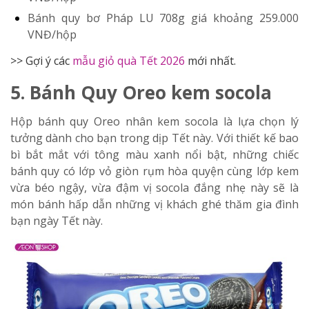
Bánh quy bơ Pháp LU 708g
giá khoảng 259.000
VNĐ/hộp
>> Gợi ý các
mẫu giỏ quà Tết 2026
mới nhất.
5. Bánh Quy Oreo kem socola
Hộp bánh quy Oreo nhân kem socola là lựa chọn lý
tưởng dành cho bạn trong dịp Tết này. Với thiết kế bao
bì bắt mắt với tông màu xanh nổi bật, những chiếc
bánh quy có lớp vỏ giòn rụm hòa quyện cùng lớp kem
vừa béo ngậy, vừa đậm vị socola đắng nhẹ này sẽ là
món bánh hấp dẫn những vị khách ghé thăm gia đình
bạn ngày Tết này.