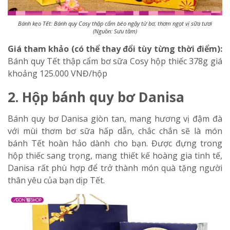
Bánh kẹo Tết: Bánh quy Cosy thập cẩm béo ngậy từ bơ, thơm ngọt vị sữa tươi
(Nguồn: Sưu tầm)
Giá tham khảo (có thể thay đổi tùy từng thời điểm):
Bánh quy Tết thập cẩm bơ sữa Cosy hộp thiếc 378g
giá
khoảng 125.000 VNĐ/hộp
2. Hộp bánh quy bơ Danisa
Bánh quy bơ Danisa giòn tan, mang hương vị đậm đà
với mùi thơm bơ sữa hấp dẫn, chắc chắn sẽ là món
bánh Tết hoàn hảo dành cho bạn. Được đựng trong
hộp thiếc sang trọng, mang thiết kế hoàng gia tinh tế,
Danisa rất phù hợp để trở thành món quà tặng người
thân yêu của bạn dịp Tết.