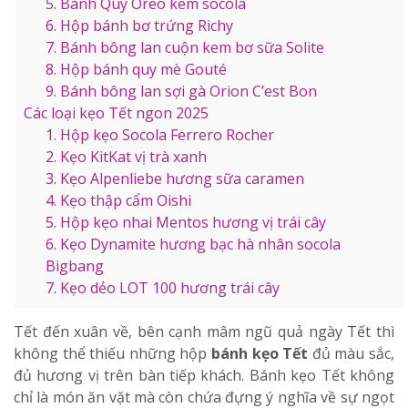
5. Bánh Quy Oreo kem socola
6. Hộp bánh bơ trứng Richy
7. Bánh bông lan cuộn kem bơ sữa Solite
8. Hộp bánh quy mè Gouté
9. Bánh bông lan sợi gà Orion C’est Bon
Các loại kẹo Tết ngon 2025
1. Hộp kẹo Socola Ferrero Rocher
2. Kẹo KitKat vị trà xanh
3. Kẹo Alpenliebe hương sữa caramen
4. Kẹo thập cẩm Oishi
5. Hộp kẹo nhai Mentos hương vị trái cây
6. Kẹo Dynamite hương bạc hà nhân socola
Bigbang
7. Kẹo dẻo LOT 100 hương trái cây
Tết đến xuân về, bên cạnh
mâm ngũ quả ngày Tết
thì
không thể thiếu những hộp
bánh kẹo Tết
đủ màu sắc,
đủ hương vị trên bàn tiếp khách. Bánh kẹo Tết không
chỉ là món ăn vặt mà còn chứa đựng ý nghĩa về sự ngọt