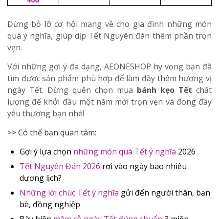
Đừng bỏ lỡ cơ hội mang về cho gia đình những món
quà ý nghĩa, giúp dịp
Tết Nguyên đán
thêm phần trọn
vẹn.
Với những gợi ý đa dạng, AEONESHOP hy vọng bạn đã
tìm được sản phẩm phù hợp để làm đầy thêm hương vị
ngày Tết. Đừng quên chọn mua
bánh kẹo Tết
chất
lượng để khởi đầu một năm mới trọn vẹn và đong đầy
yêu thương bạn nhé!
>> Có thể bạn quan tâm:
Gợi ý lựa chọn
những món quà Tết ý nghĩa
2026
Tết Nguyên Đán 2026
rơi vào ngày bao nhiêu
dương lịch?
Những lời chúc Tết ý nghĩa
gửi đến người thân, bạn
bè, đồng nghiệp
Bày biện
mâm cỗ ngày Tết đúng chuẩn
3 miền