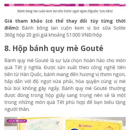
Bánh bông lan cuộn kem bơ sữa Solite ngọt ngào (Nguồn: Sưu tầm)
Giá tham khảo (có thể thay đổi tùy từng thời
điểm):
Bánh bông lan cuộn kem vị bơ sữa Solite
360g
hộp 20 gói giá khoảng 51.000 VNĐ/hộp
8. Hộp bánh quy mè Gouté
Bánh quy mè Gouté là sự lựa chọn hoàn hảo cho món
quà Tết ý nghĩa. Được sản xuất theo công nghệ tiên
tiến từ Hàn Quốc, bánh mang đến hương vị thơm ngon,
hấp dẫn với độ ngọt vừa phải, hòa quyện cùng vị mè
bùi bùi không gây ngấy. Bánh quy mè Gouté thường
được đóng trong hộp giấy sang trọng nên sẽ là một
trong những món quà Tết phù hợp để bạn biếu tặng
người thân.