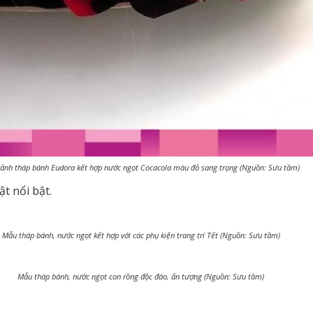
 ảnh tháp bánh Eudora kết hợp nước ngọt Cocacola màu đỏ sang trọng (Nguồn: Sưu tầm)
t nổi bật.
Mẫu tháp bánh, nước ngọt kết hợp với các phụ kiện trang trí Tết (Nguồn: Sưu tầm)
Mẫu tháp bánh, nước ngọt con rồng độc đáo, ấn tượng (Nguồn: Sưu tầm)