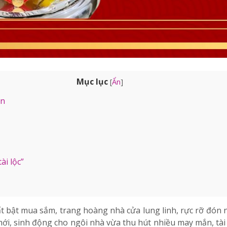
Mục lục
[
Ẩn
]
ẩn
ài lộc”
ất bật mua sắm, trang hoàng nhà cửa lung linh, rực rỡ đón
i, sinh động cho ngôi nhà vừa thu hút nhiều may mắn, tài 