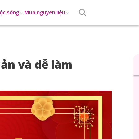
ộc sống
Mua nguyên liệu
iản và dễ làm