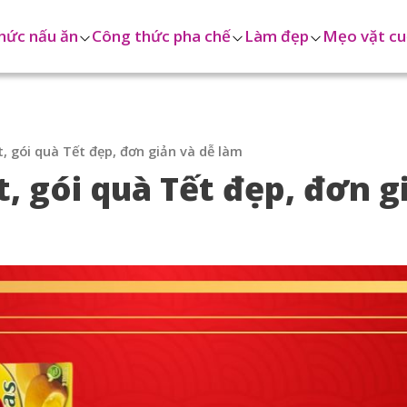
hức nấu ăn
Công thức pha chế
Làm đẹp
Mẹo vặt cu
, gói quà Tết đẹp, đơn giản và dễ làm
, gói quà Tết đẹp, đơn g