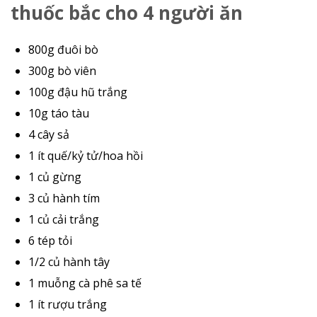
thuốc bắc cho 4 người ăn
800g đuôi bò
300g bò viên
100g đậu hũ trắng
10g táo tàu
4 cây sả
1 ít quế/kỷ tử/hoa hồi
1 củ gừng
3 củ hành tím
1 củ cải trắng
6 tép tỏi
1/2 củ hành tây
1 muỗng cà phê sa tế
1 ít rượu trắng