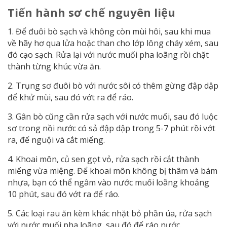
Tiến hành sơ chế nguyên liệu
1. Để đuôi bò sạch và không còn mùi hôi, sau khi mua
về hãy hơ qua lửa hoặc than cho lớp lông cháy xém, sau
đó cạo sạch. Rửa lại với nước muối pha loãng rồi chặt
thành từng khúc vừa ăn.
2. Trụng sơ đuôi bò với nước sôi có thêm gừng đập dập
để khử mùi, sau đó vớt ra để ráo.
3. Gân bò cũng cần rửa sạch với nước muối, sau đó luộc
sơ trong nồi nước có sả đập dập trong 5-7 phút rồi vớt
ra, để nguội và cắt miếng.
4. Khoai môn, củ sen gọt vỏ, rửa sạch rồi cắt thành
miếng vừa miệng. Để khoai môn không bị thâm và bám
nhựa, bạn có thể ngâm vào nước muối loãng khoảng
10 phút, sau đó vớt ra để ráo.
5. Các loại rau ăn kèm khác nhặt bỏ phần úa, rửa sạch
với nước muối pha loãng, sau đó để ráo nước.