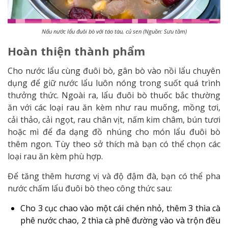
Nấu nước lẩu đuôi bò với táo tàu, củ sen (Nguồn: Sưu tầm)
Hoàn thiện thành phẩm
Cho nước lẩu cùng đuôi bò, gân bò vào nồi lẩu chuyên
dụng để giữ nước lẩu luôn nóng trong suốt quá trình
thưởng thức. Ngoài ra, lẩu đuôi bò thuốc bắc thường
ăn với các loại rau ăn kèm như rau muống, mồng tơi,
cải thảo, cải ngọt, rau chân vịt, nấm kim châm, bún tươi
hoặc mì để đa dạng đồ nhúng cho món lẩu đuôi bò
thêm ngon. Tùy theo sở thích mà bạn có thể chọn các
loại rau ăn kèm phù hợp.
Để tăng thêm hương vị và độ đậm đà, bạn có thể pha
nước chấm lẩu đuôi bò theo công thức sau:
Cho 3 cục chao vào một cái chén nhỏ, thêm 3 thìa cà
phê nước chao, 2 thìa cà phê đường vào và trộn đều