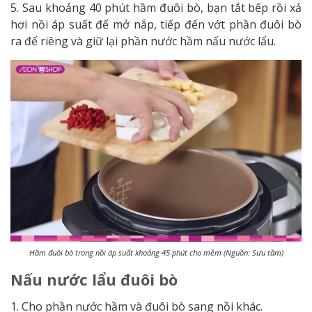
5. Sau khoảng 40 phút hầm đuôi bò, bạn tắt bếp rồi xả
hơi nồi áp suất để mở nắp, tiếp đến vớt phần đuôi bò
ra để riêng và giữ lại phần nước hầm nấu nước lẩu.
Hầm đuôi bò trong nồi áp suất khoảng 45 phút cho mềm (Nguồn: Sưu tầm)
Nấu nước lẩu đuôi bò
1. Cho phần nước hầm và đuôi bò sang nồi khác.