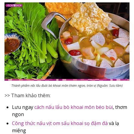
Thành phẩm nồi lẩu đuôi bò khoai môn thơm ngon, tròn vị (Nguồn: Sưu tầm)
>> Tham khảo thêm:
Lưu ngay
cách nấu lẩu bò khoai môn béo bùi
, thơm
ngon
Công thức nấu vịt om sấu khoai sọ đậm đà
và lạ
miệng