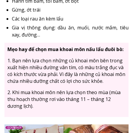
Hành tím băm, tỏi băm, ớt bột
Gừng, ớt trái
Các loại rau ăn kèm lẩu
Gia vị thông dụng: dầu ăn, muối, nước mắm, tiêu
xay, đường…
Mẹo hay để chọn mua khoai môn nấu lẩu đuôi bò:
1. Bạn nên lựa chọn những củ khoai môn bên trong
xuất hiện nhiều đường vân tím, có màu trắng đục và
có kích thước vừa phải. Vì đây là những củ khoai môn
chứa nhiều dưỡng chất có lợi cho sức khỏe.
2. Khi mua khoai môn nên lựa chọn theo mùa (mùa
thu hoạch thường rơi vào tháng 11 – tháng 12
dương lịch).