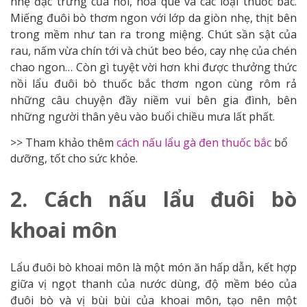
nhẹ đặc trưng của hồi, hoa quế và các loại thuốc bắc.
Miếng đuôi bò thơm ngon với lớp da giòn nhẹ, thịt bên
trong mềm như tan ra trong miệng. Chút sần sật của
rau, nấm vừa chín tới và chút beo béo, cay nhẹ của chén
chao ngon… Còn gì tuyệt vời hơn khi được thưởng thức
nồi lẩu đuôi bò thuốc bắc thơm ngon cùng rôm rả
những câu chuyện đầy niềm vui bên gia đình, bên
những người thân yêu vào buổi chiều mưa lất phất.
>> Tham khảo thêm
cách nấu lẩu gà đen thuốc bắc
bổ
dưỡng, tốt cho sức khỏe.
2. Cách nấu lẩu đuôi bò
khoai môn
Lẩu đuôi bò khoai môn là một món ăn hấp dẫn, kết hợp
giữa vị ngọt thanh của nước dùng, độ mềm béo của
đuôi bò và vị bùi bùi của khoai môn, tạo nên một