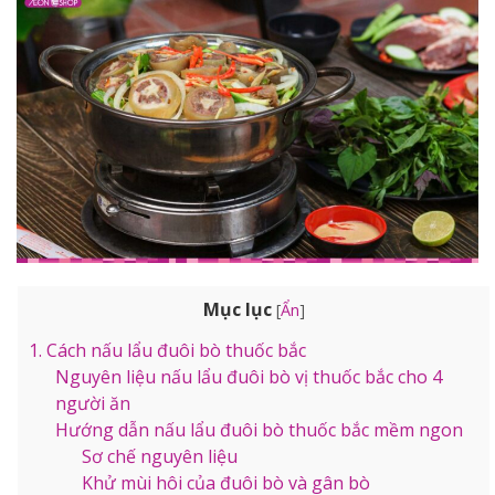
Mục lục
[
Ẩn
]
1. Cách nấu lẩu đuôi bò thuốc bắc
Nguyên liệu nấu lẩu đuôi bò vị thuốc bắc cho 4
người ăn
Hướng dẫn nấu lẩu đuôi bò thuốc bắc mềm ngon
Sơ chế nguyên liệu
Khử mùi hôi của đuôi bò và gân bò