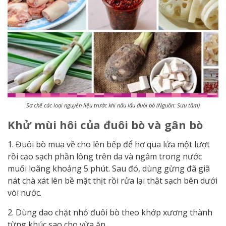
Sơ chế các loại nguyên liệu trước khi nấu lẩu đuôi bò (Nguồn: Sưu tầm)
Khử mùi hôi của đuôi bò và gân bò
1. Đuôi bò mua về cho lên bếp để hơ qua lửa một lượt
rồi cạo sạch phần lông trên da và ngâm trong nước
muối loãng khoảng 5 phút. Sau đó, dùng gừng đã giã
nát chà xát lên bề mặt thịt rồi rửa lại thật sạch bên dưới
vòi nước.
2. Dùng dao chặt nhỏ đuôi bò theo khớp xương thành
từng khúc sao cho vừa ăn.