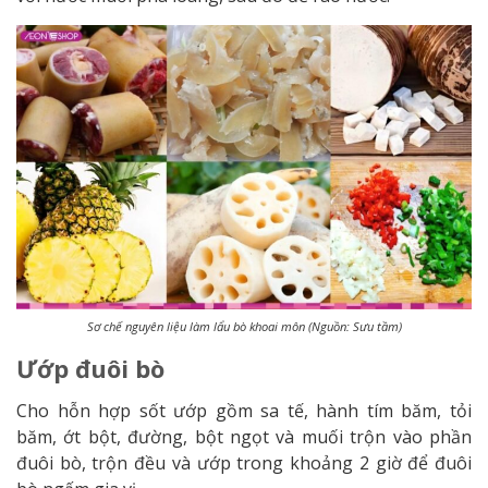
Sơ chế nguyên liệu làm lẩu bò khoai môn (Nguồn: Sưu tầm)
Ướp đuôi bò
Cho hỗn hợp sốt ướp gồm sa tế, hành tím băm, tỏi
băm, ớt bột, đường, bột ngọt và muối trộn vào phần
đuôi bò, trộn đều và ướp trong khoảng 2 giờ để đuôi