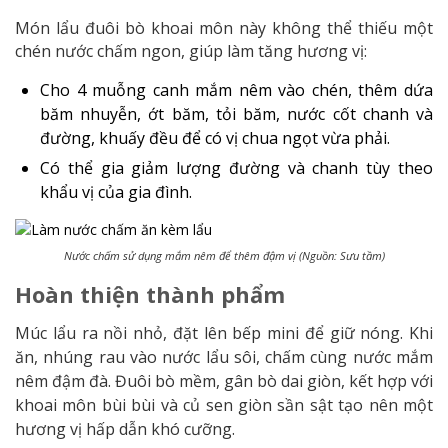
Món lẩu đuôi bò khoai môn này không thể thiếu một
chén nước chấm ngon, giúp làm tăng hương vị:
Cho 4 muỗng canh mắm nêm vào chén, thêm dứa
băm nhuyễn, ớt băm, tỏi băm, nước cốt chanh và
đường, khuấy đều để có vị chua ngọt vừa phải.
Có thể gia giảm lượng đường và chanh tùy theo
khẩu vị của gia đình.
Nước chấm sử dụng mắm nêm để thêm đậm vị (Nguồn: Sưu tầm)
Hoàn thiện thành phẩm
Múc lẩu ra nồi nhỏ, đặt lên bếp mini để giữ nóng. Khi
ăn, nhúng rau vào nước lẩu sôi, chấm cùng nước mắm
nêm đậm đà. Đuôi bò mềm, gân bò dai giòn, kết hợp với
khoai môn bùi bùi và củ sen giòn sần sật tạo nên một
hương vị hấp dẫn khó cưỡng.