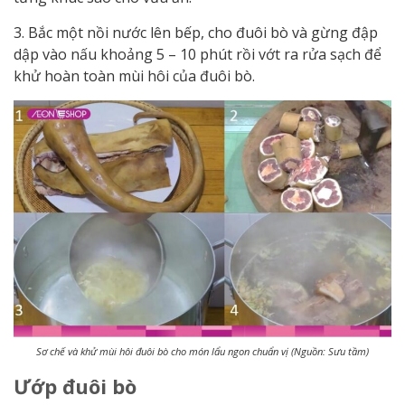
3. Bắc một nồi nước lên bếp, cho đuôi bò và gừng đập
dập vào nấu khoảng 5 – 10 phút rồi vớt ra rửa sạch để
khử hoàn toàn mùi hôi của đuôi bò.
Sơ chế và khử mùi hôi đuôi bò cho món lẩu ngon chuẩn vị (Nguồn: Sưu tầm)
Ướp đuôi bò