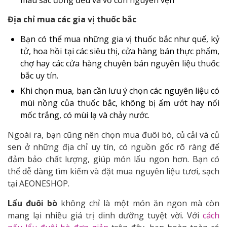
màu sắc đồng đều và vỏ còn nguyên vẹn
Địa chỉ mua các gia vị thuốc bắc
Bạn có thể mua những gia vị thuốc bắc như quế, kỷ
tử, hoa hồi tại các siêu thị, cửa hàng bán thực phẩm,
chợ hay các cửa hàng chuyên bán nguyên liệu thuốc
bắc uy tín.
Khi chọn mua, bạn cần lưu ý chọn các nguyên liệu có
mùi nồng của thuốc bắc, không bị ẩm ướt hay nổi
mốc trắng, có mùi lạ và chảy nước.
Ngoài ra, bạn cũng nên chọn mua đuôi bò, củ cải và củ
sen ở những địa chỉ uy tín, có nguồn gốc rõ ràng để
đảm bảo chất lượng, giúp món lẩu ngon hơn. Bạn có
thể dễ dàng tìm kiếm và đặt mua nguyên liệu tươi, sạch
tại AEONESHOP.
Lẩu đuôi bò
không chỉ là một món ăn ngon mà còn
mang lại nhiều giá trị dinh dưỡng tuyệt vời. Với
cách