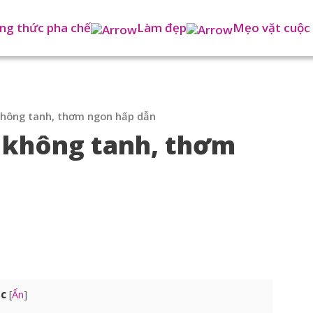
ng thức pha chế
Làm đẹp
Mẹo vặt cuộc
 không tanh, thơm ngon hấp dẫn
i không tanh, thơm
ục
[
Ẩn
]