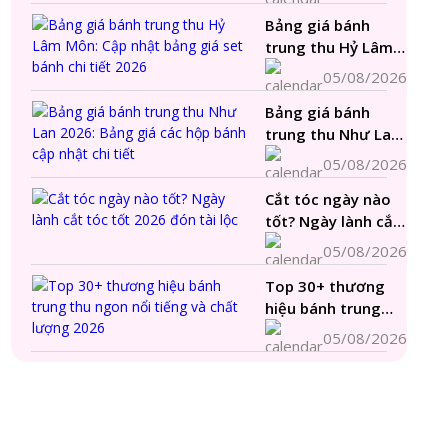
kiêng cắt tóc
Bảng giá bánh
trong tháng
trung thu Hỷ Lâm
Môn: Cập nhật
05/08/2026
bảng giá set bánh
Bảng giá bánh
chi tiết 2026
trung thu Như Lan
2026: Bảng giá các
05/08/2026
hộp bánh cập nhật
Cắt tóc ngày nào
chi tiết
tốt? Ngày lành cắt
tóc tốt 2026 đón
05/08/2026
tài lộc
Top 30+ thương
hiệu bánh trung
thu ngon nổi tiếng
05/08/2026
và chất lượng 2026