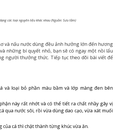
dạng các loại nguyên liệu khác nhau (Nguồn: Sưu tầm)
o sơ và nấu nước dùng đều ảnh hưởng lớn đến hương
 và những bí quyết nhỏ, bạn sẽ có ngay một nồi lẩu
 người thưởng thức. Tiếp tục theo dõi bài viết để
cá và loại bỏ phần màu bầm và lớp màng đen bên
phận này rất nhớt và có thể tiết ra chất nhầy gây vị
 cá qua nước sôi, rồi vừa dùng dao cạo, vừa xát muối
g của cá thì chặt thành từng khúc vừa ăn.