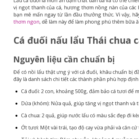
Lẩu cá đuối là món ăn đậm chất dân dã và có thể chiế
vị ngọt thanh của cá, hương thơm nồng nàn của các l
bạn mê mẩn ngay từ lần đầu thưởng thức. Vì vậy,
thơm ngon
, dễ làm này để làm phong phú thêm bữa ăn
Cá đuối nấu lẩu Thái chua 
Nguyên liệu cần chuẩn bị
Để có nồi lẩu thật ưng ý với cá đuối, khâu chuẩn bị đ
đây là danh sách chi tiết các thành phần phù hợp địn
Cá đuối: 2 con, khoảng 500g, đảm bảo cá tươi để m
Dứa (khóm): Nửa quả, giúp tăng vị ngọt thanh và
Cà chua: 2 quả, giúp nước lẩu có màu sắc đẹp đi kè
Ớt tươi: Một vài trái, tạo độ cay vừa phải và căn cứ