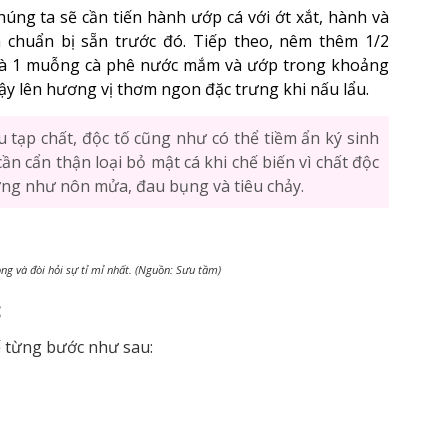
úng ta sẽ cần tiến hành ướp cá với ớt xắt, hành và
 chuẩn bị sẵn trước đó. Tiếp theo, nêm thêm 1/2
và 1 muỗng cà phê nước mắm và ướp trong khoảng
dậy lên hương vị thơm ngon đặc trưng khi nấu lẩu.
u tạp chất, độc tố cũng như có thể tiềm ẩn ký sinh
ần cẩn thận loại bỏ mật cá khi chế biến vì chất độc
hứng như nôn mửa, đau bụng và tiêu chảy.
ng và đòi hỏi sự tỉ mỉ nhất. (Nguồn: Sưu tầm)
c
hế từng bước như sau: