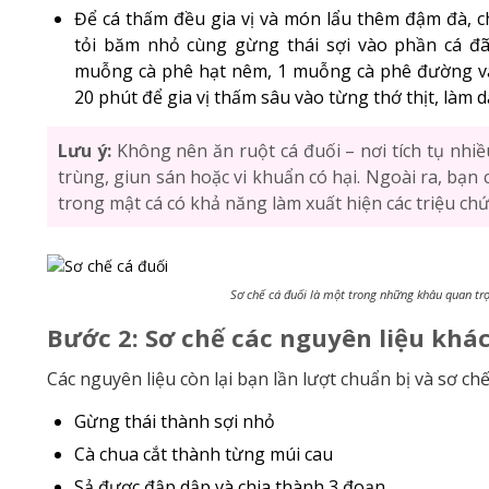
Để cá thấm đều gia vị và món lẩu thêm đậm đà, ch
tỏi băm nhỏ cùng gừng thái sợi vào phần cá đã
muỗng cà phê hạt nêm, 1 muỗng cà phê đường 
20 phút để gia vị thấm sâu vào từng thớ thịt, làm 
Lưu ý:
Không nên ăn ruột cá đuối – nơi tích tụ nhiề
trùng, giun sán hoặc vi khuẩn có hại. Ngoài ra, bạn c
trong mật cá có khả năng làm xuất hiện các triệu c
Sơ chế cá đuối là một trong những khâu quan trọ
Bước 2: Sơ chế các nguyên liệu khá
Các nguyên liệu còn lại bạn lần lượt chuẩn bị và sơ c
Gừng thái thành sợi nhỏ
Cà chua cắt thành từng múi cau
Sả được đập dập và chia thành 3 đoạn