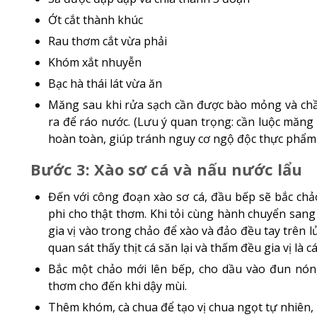
Ớt cắt thành khúc
Rau thơm cắt vừa phải
Khóm xắt nhuyễn
Bạc hà thái lát vừa ăn
Măng sau khi rửa sạch cần được bào mỏng và chầ
ra để ráo nước. (Lưu ý quan trọng: cần luộc măn
hoàn toàn, giúp tránh nguy cơ ngộ độc thực phẩm.
Bước 3: Xào sơ cá và nấu nước lẩu
Đến với công đoạn xào sơ cá, đầu bếp sẽ bắc chả
phi cho thật thơm. Khi tỏi cùng hành chuyển sa
gia vị vào trong chảo để xào và đảo đều tay trên l
quan sát thấy thịt cá săn lại và thấm đều gia vị là 
Bắc một chảo mới lên bếp, cho dầu vào đun nón
thơm cho đến khi dậy mùi.
Thêm khóm, cà chua để tạo vị chua ngọt tự nhiên, 