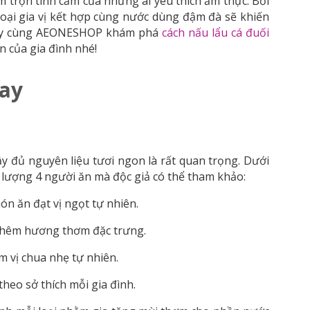
m trọn tình cảm của những ai yêu thích ẩm thực. Bởi
oại gia vị kết hợp cùng nước dùng đậm đà sẽ khiến
 hãy cùng AEONESHOP khám phá
cách nấu lẩu cá đuối
 của gia đình nhé!
cay
ầy đủ nguyên liệu tươi ngon là rất quan trọng. Dưới
h lượng 4 người ăn mà độc giả có thể tham khảo:
ón ăn đạt vị ngọt tự nhiên.
 thêm hương thơm đặc trưng.
m vị chua nhẹ tự nhiên.
 theo sở thích mỗi gia đình.