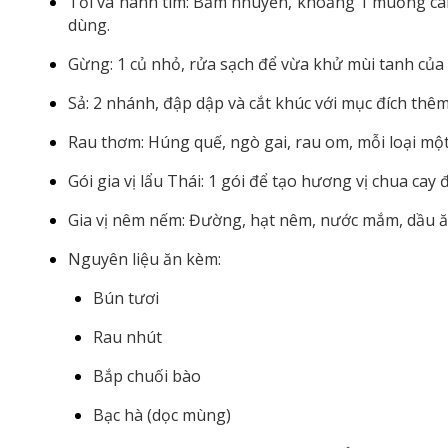
Tỏi và hành tím: Băm nhuyễn, khoảng 1 muỗng ca
dùng.
Gừng: 1 củ nhỏ, rửa sạch để vừa khử mùi tanh của
Sả: 2 nhánh, đập dập và cắt khúc với mục đích th
Rau thơm: Húng quế, ngò gai, rau om, mỗi loại một 
Gói gia vị lẩu Thái: 1 gói để tạo hương vị chua cay 
Gia vị nêm nếm: Đường, hạt nêm, nước mắm, dầu 
Nguyên liệu ăn kèm:
Bún tươi
Rau nhút
Bắp chuối bào
Bạc hà (dọc mùng)