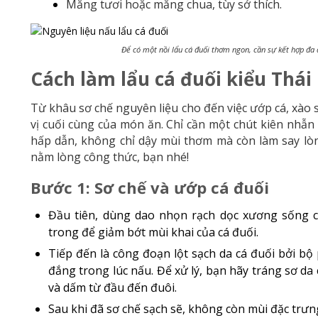
Măng tươi hoặc măng chua, tùy sở thích.
Để có một nồi lẩu cá đuối thơm ngon, cần sự kết hợp đa 
Cách làm lẩu cá đuối kiểu Thái
Từ khâu sơ chế nguyên liệu cho đến việc ướp cá, xà
vị cuối cùng của món ăn. Chỉ cần một chút kiên nhẫn
hấp dẫn, không chỉ dậy mùi thơm mà còn làm say lòng
nằm lòng công thức, bạn nhé!
Bước 1: Sơ chế và ướp cá đuối
Đầu tiên, dùng dao nhọn rạch dọc xương sống 
trong để giảm bớt mùi khai của cá đuối.
Tiếp đến là công đoạn lột sạch da cá đuối bởi bộ 
đắng trong lúc nấu. Để xử lý, bạn hãy tráng sơ da
và dấm từ đầu đến đuôi.
Sau khi đã sơ chế sạch sẽ, không còn mùi đặc trưn