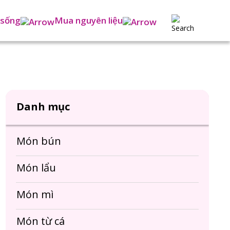
 sống
Mua nguyên liệu
Danh mục
Món bún
Món lẩu
Món mì
Món từ cá