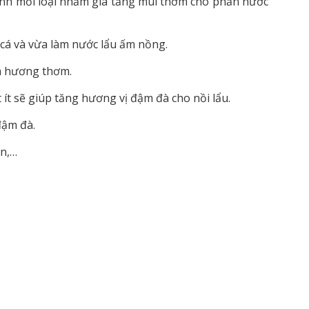
nh mỗi loại nhằm gia tăng mùi thơm cho phần nước
 cá và vừa làm nước lẩu ấm nồng.
êm hương thơm.
ít sẽ giúp tăng hương vị đậm đà cho nồi lẩu.
đậm đà.
ăn,…