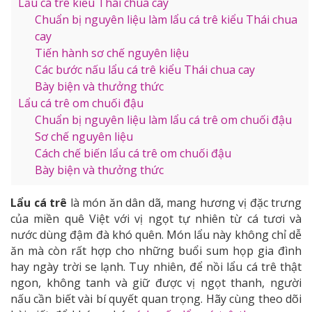
Lẩu cá trê kiểu Thái chua cay
Chuẩn bị nguyên liệu làm lẩu cá trê kiểu Thái chua
cay
Tiến hành sơ chế nguyên liệu
Các bước nấu lẩu cá trê kiểu Thái chua cay
Bày biện và thưởng thức
Lẩu cá trê om chuối đậu
Chuẩn bị nguyên liệu làm lẩu cá trê om chuối đậu
Sơ chế nguyên liệu
Cách chế biến lẩu cá trê om chuối đậu
Bày biện và thưởng thức
Lẩu cá trê
là món ăn dân dã, mang hương vị đặc trưng
của miền quê Việt với vị ngọt tự nhiên từ cá tươi và
nước dùng đậm đà khó quên. Món lẩu này không chỉ dễ
ăn mà còn rất hợp cho những buổi sum họp gia đình
hay ngày trời se lạnh. Tuy nhiên, để nồi lẩu cá trê thật
ngon, không tanh và giữ được vị ngọt thanh, người
nấu cần biết vài bí quyết quan trọng. Hãy cùng theo dõi