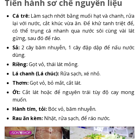
Tiến hành sơ chế nguyên liệu
Cá trê:
Làm sạch nhớt bằng muối hạt và chanh, rửa
lại với nước, cắt khúc vừa ăn. Để khử tanh triệt để,
có thể trụng cá nhanh qua nước sôi cùng vài lát
gừng, sau đó để ráo.
Sả:
2 cây băm nhuyễn, 1 cây đập dập để nấu nước
dùng.
Riềng:
Gọt vỏ, thái lát mỏng.
Lá chanh (Lá chúc):
Rửa sạch, xé nhỏ.
Thơm:
Gọt vỏ, bỏ mắt, cắt lát.
Ớt:
Cắt lát hoặc để nguyên trái tùy độ cay mong
muốn.
Hành tím, tỏi:
Bóc vỏ, băm nhuyễn.
Rau ăn kèm:
Nhặt, rửa sạch, để ráo nước.