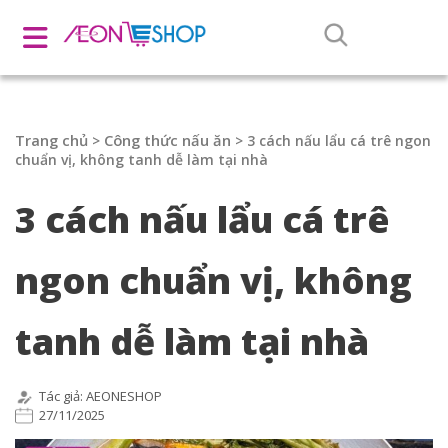
Trang chủ
Công thức nấu ăn
>
>
3 cách nấu lẩu cá trê ngon
chuẩn vị, không tanh dễ làm tại nhà
3 cách nấu lẩu cá trê
ngon chuẩn vị, không
tanh dễ làm tại nhà
Tác giả: AEONESHOP
27/11/2025