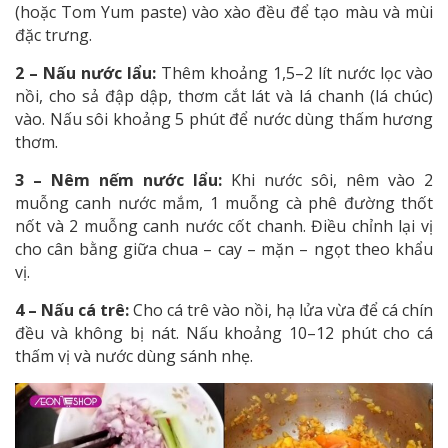
(hoặc Tom Yum paste) vào xào đều để tạo màu và mùi
đặc trưng.
2 – Nấu nước lẩu:
Thêm khoảng 1,5–2 lít nước lọc vào
nồi, cho sả đập dập, thơm cắt lát và lá chanh (lá chúc)
vào. Nấu sôi khoảng 5 phút để nước dùng thấm hương
thơm.
3 – Nêm nếm nước lẩu:
Khi nước sôi, nêm vào 2
muỗng canh nước mắm, 1 muỗng cà phê đường thốt
nốt và 2 muỗng canh nước cốt chanh. Điều chỉnh lại vị
cho cân bằng giữa chua – cay – mặn – ngọt theo khẩu
vị.
4 – Nấu cá trê:
Cho cá trê vào nồi, hạ lửa vừa để cá chín
đều và không bị nát. Nấu khoảng 10–12 phút cho cá
thấm vị và nước dùng sánh nhẹ.