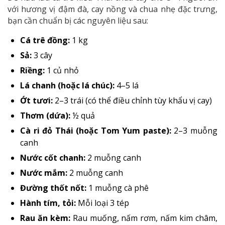
với hương vị đậm đà, cay nồng và chua nhẹ đặc trưng,
bạn cần chuẩn bị các nguyên liệu sau:
Cá trê đồng:
1 kg
Sả:
3 cây
Riềng:
1 củ nhỏ
Lá chanh (hoặc lá chúc):
4–5 lá
Ớt tươi:
2–3 trái (có thể điều chỉnh tùy khẩu vị cay)
Thơm (dứa):
½ quả
Cà ri đỏ Thái (hoặc Tom Yum paste):
2–3 muỗng
canh
Nước cốt chanh:
2 muỗng canh
Nước mắm:
2 muỗng canh
Đường thốt nốt:
1 muỗng cà phê
Hành tím, tỏi:
Mỗi loại 3 tép
Rau ăn kèm:
Rau muống, nấm rơm, nấm kim châm,