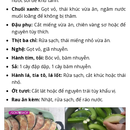
nước sôi để khử tanh.
Chuối xanh:
Gọt vỏ, thái khúc vừa ăn, ngâm nước
muối loãng để không bị thâm.
Đậu phụ:
Cắt miếng vừa ăn, chiên vàng sơ hoặc để
nguyên tùy thích.
Thịt ba chỉ:
Rửa sạch, thái miếng nhỏ vừa ăn.
Nghệ:
Gọt vỏ, giã nhuyễn.
Hành tím, tỏi:
Bóc vỏ, băm nhuyễn.
Sả:
1 cây đập dập, 1 cây băm nhuyễn.
Hành lá, tía tô, lá lốt:
Rửa sạch, cắt khúc hoặc thái
nhỏ.
Ớt tươi:
Cắt lát hoặc để nguyên trái tùy khẩu vị.
Rau ăn kèm:
Nhặt, rửa sạch, để ráo nước.