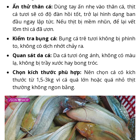
Ấn thử thân cá:
Dùng tay ấn nhẹ vào thân cá, thịt
cá tươi sẽ có độ đàn hồi tốt, trở lại hình dạng ban
đầu ngay lập tức. Nếu thịt bị mềm nhũn, để lại vết
lõm thì cá đã ươn.
Kiểm tra bụng cá:
Bụng cá trê tươi không bị phình
to, không có dịch nhớt chảy ra.
Quan sát da cá:
Da cá tươi óng ánh, không có màu
lạ, không bị trầy xước hay bong tróc.
Chọn kích thước phù hợp:
Nên chọn cá có kích
thước từ 1,5-3kg vì cá quá lớn hoặc quá nhỏ thịt
thường không ngon bằng.