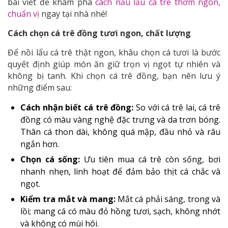
bài viết để khám phá
cách nấu lẩu cá trê thơm ngon,
chuẩn vị
ngay tại nhà nhé!
Cách chọn cá trê đồng tươi ngon, chất lượng
Để nồi lẩu cá trê thật ngon, khâu chọn cá tươi là bước
quyết định giúp món ăn giữ trọn vị ngọt tự nhiên và
không bị tanh. Khi chọn cá trê đồng, bạn nên lưu ý
những điểm sau:
Cách nhận biết cá trê đồng:
So với cá trê lai, cá trê
đồng có màu vàng nghệ đặc trưng và da trơn bóng.
Thân cá thon dài, không quá mập, đầu nhỏ và râu
ngắn hơn.
Chọn cá sống:
Ưu tiên mua cá trê còn sống, bơi
nhanh nhẹn, linh hoạt để đảm bảo thịt cá chắc và
ngọt.
Kiểm tra mắt và mang:
Mắt cá phải sáng, trong và
lồi; mang cá có màu đỏ hồng tươi, sạch, không nhớt
và không có mùi hôi.