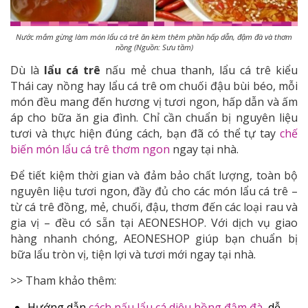
Nước mắm gừng làm món lẩu cá trê ăn kèm thêm phần hấp dẫn, đậm đà và thơm
nồng (Nguồn: Sưu tầm)
Dù là
lẩu cá trê
nấu mẻ chua thanh, lẩu cá trê kiểu
Thái cay nồng hay lẩu cá trê om chuối đậu bùi béo, mỗi
món đều mang đến hương vị tươi ngon, hấp dẫn và ấm
áp cho bữa ăn gia đình. Chỉ cần chuẩn bị nguyên liệu
tươi và thực hiện đúng cách, bạn đã có thể tự tay
chế
biến món lẩu cá trê thơm ngon
ngay tại nhà.
Để tiết kiệm thời gian và đảm bảo chất lượng, toàn bộ
nguyên liệu tươi ngon, đầy đủ cho các món lẩu cá trê –
từ cá trê đồng, mẻ, chuối, đậu, thơm đến các loại rau và
gia vị – đều có sẵn tại AEONESHOP. Với dịch vụ giao
hàng nhanh chóng, AEONESHOP giúp bạn chuẩn bị
bữa lẩu tròn vị, tiện lợi và tươi mới ngay tại nhà.
>> Tham khảo thêm:
Hướng dẫn
cách nấu lẩu cá diêu hồng đậm đà
, dễ