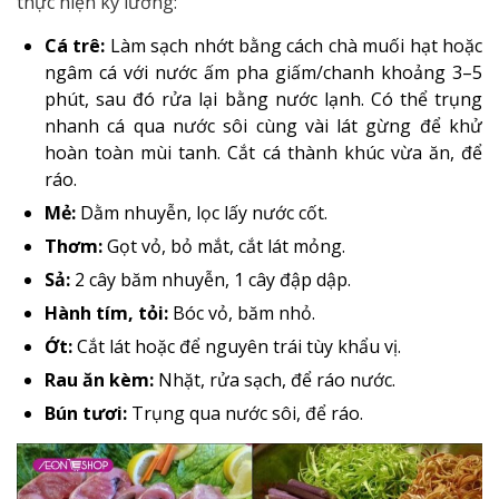
thực hiện kỹ lưỡng:
Cá trê:
Làm sạch nhớt bằng cách chà muối hạt hoặc
ngâm cá với nước ấm pha giấm/chanh khoảng 3–5
phút, sau đó rửa lại bằng nước lạnh. Có thể trụng
nhanh cá qua nước sôi cùng vài lát gừng để khử
hoàn toàn mùi tanh. Cắt cá thành khúc vừa ăn, để
ráo.
Mẻ:
Dằm nhuyễn, lọc lấy nước cốt.
Thơm:
Gọt vỏ, bỏ mắt, cắt lát mỏng.
Sả:
2 cây băm nhuyễn, 1 cây đập dập.
Hành tím, tỏi:
Bóc vỏ, băm nhỏ.
Ớt:
Cắt lát hoặc để nguyên trái tùy khẩu vị.
Rau ăn kèm:
Nhặt, rửa sạch, để ráo nước.
Bún tươi:
Trụng qua nước sôi, để ráo.