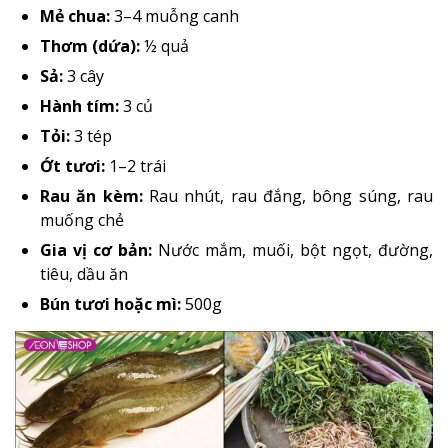
Mẻ chua:
3–4 muỗng canh
Thơm (dứa):
½ quả
Sả:
3 cây
Hành tím:
3 củ
Tỏi:
3 tép
Ớt tươi:
1–2 trái
Rau ăn kèm:
Rau nhút, rau đắng, bông súng, rau
muống chẻ
Gia vị cơ bản:
Nước mắm, muối, bột ngọt, đường,
tiêu, dầu ăn
Bún tươi hoặc mì:
500g