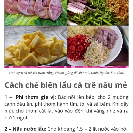
Làm sạch cá trê với rượu trắng, chanh, gừng để khử mùi tanh (Nguồn: Sưu tầm)
Cách chế biến lẩu cá trê nấu mẻ
1 – Phi thơm gia vị:
Bắc nồi lên bếp, cho 2 muỗng
canh dầu ăn, phi thơm hành tím, tỏi và sả băm. Khi dậy
mùi, cho thơm cắt lát vào xào đến khi vàng nhẹ và ra
nước ngọt.
2 – Nấu nước lẩu:
Cho khoảng 1,5 – 2 lít nước vào nồi,