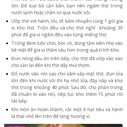
lớn. Để loại bỏ cặn bẩn, bạn nên ngâm thịt trong
nước lạnh hoặc chần sơ qua nước sôi.
Ướp thịt với hành, tỏi, ớt băm nhuyễn cùng 1 gói gia
vị kho thịt. Trộn đều và cho thịt nghỉ khoảng 30
phút để gia vị ngấm đều vào từng miếng thịt.
Trứng đem luộc chín, bóc vỏ, dùng tăm xiên nhẹ vào
bề mặt để gia vị thấm sâu hơn trong quá trình kho.
Đun nóng dầu ăn trên bếp, cho thịt đã ướp vào xào
cho săn lại đến khi thịt dậy mùi thơm.
Đổ nước vào nồi sao cho xâm xấp mặt thịt, đun lửa
lớn đến khi nước sôi thì hạ nhỏ lửa, đậy nắp và kho
thịt trong khoảng 40 phút. Sau đó, cho phần trứng
đã chuẩn bị vào nồi, tiếp tục kho thêm 15 phút rồi
tắt bếp.
Khi món ăn hoàn thành, rắc một ít hạt tiêu và hành
lá thái nhỏ lên trên để tăng hương vị.