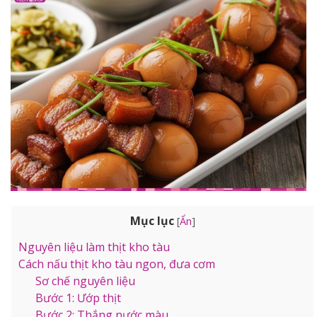
Mục lục
[
Ẩn
]
Nguyên liệu làm thịt kho tàu
Cách nấu thịt kho tàu ngon, đưa cơm
Sơ chế nguyên liệu
Bước 1: Ướp thịt
Bước 2: Thắng nước màu