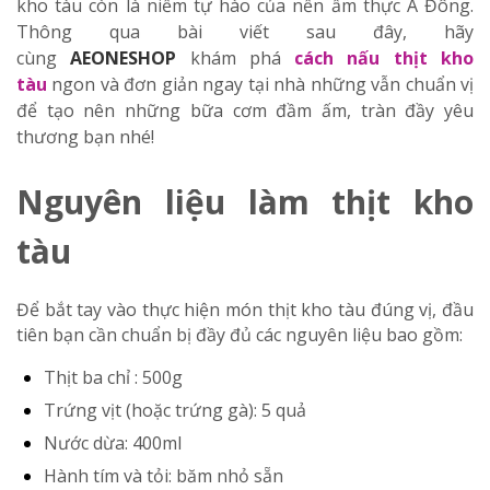
kho tàu còn là niềm tự hào của nền ẩm thực Á Đông.
Thông qua bài viết sau đây, hãy
cùng
AEONESHOP
khám phá
cách nấu thịt kho
tàu
ngon và đơn giản ngay tại nhà những vẫn chuẩn vị
để tạo nên những bữa cơm đầm ấm, tràn đầy yêu
thương bạn nhé!
Nguyên liệu làm thịt kho
tàu
Để bắt tay vào thực hiện món thịt kho tàu đúng vị, đầu
tiên bạn cần chuẩn bị đầy đủ các nguyên liệu bao gồm:
Thịt ba chỉ : 500g
Trứng vịt (hoặc trứng gà): 5 quả
Nước dừa: 400ml
Hành tím và tỏi: băm nhỏ sẵn