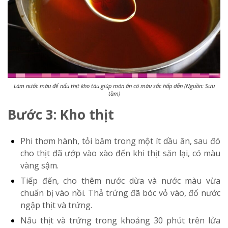
Làm nước màu để nấu thịt kho tàu giúp món ăn có màu sắc hấp dẫn (Nguồn: Sưu
tầm)
Bước 3: Kho thịt
Phi thơm hành, tỏi băm trong một ít dầu ăn, sau đó
cho thịt đã ướp vào xào đến khi thịt săn lại, có màu
vàng sậm.
Tiếp đến, cho thêm nước dừa và nước màu vừa
chuẩn bị vào nồi. Thả trứng đã bóc vỏ vào, đổ nước
ngập thịt và trứng.
Nấu thịt và trứng trong khoảng 30 phút trên lửa