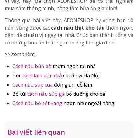
Vì vậy, hãy lựa chọn AEONESHOP để có trải nghiệm
mua sắm thông minh, nâng tầm bữa ăn gia đình!
Thông qua bài viết này, AEONESHOP hy vọng bạn đã
nắm vững được các
cách nấu thịt kho tàu
thơm ngon,
đậm đà chuẩn vị ngay tại nhà. Chúc bạn thành công và
có những bữa ăn thật ngon miệng bên gia đình!
>> Xem thêm:
Cách nấu bún bò
thơm ngon tại nhà
Học
cách làm bún chả
chuẩn vị Hà Nội
Cách nấu súp cua
đơn giản, dễ làm
Bỏ túi
cách nấu súp gà
bổ dưỡng cho bé
Cách nấu bò sốt vang
ngon như ngoài hàng
Bài viết liên quan