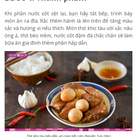
Khi phần nước sốt sệt lại, bạn hãy tắt bếp, trình bày
món ăn ra đĩa. Rắc thêm hành lá lên trên để tăng màu
sắc và hương vị nếu thích. Món thịt kho tàu với sắc nâu
óng ả, thịt béo mềm, nước sốt đậm đà chắc chắn sẽ làm
bữa ăn gia đình thêm phần hấp dẫn.
Thịt kho tàu hấp dẫn, vô cùng bắt cơm (Nguồn: Sưu tầm)