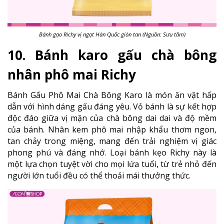
Bánh gạo Richy vị ngọt Hàn Quốc giòn tan (Nguồn: Sưu tầm)
10. Bánh karo gấu chà bông
nhân phô mai Richy
Bánh Gấu Phô Mai Chà Bông Karo là món ăn vặt hấp
dẫn với hình dáng gấu đáng yêu. Vỏ bánh là sự kết hợp
độc đáo giữa vị mặn của chà bông dai dai và độ mềm
của bánh. Nhân kem phô mai nhập khẩu thơm ngon,
tan chảy trong miệng, mang đến trải nghiệm vị giác
phong phú và đáng nhớ. Loại bánh kẹo Richy này là
một lựa chọn tuyệt vời cho mọi lứa tuổi, từ trẻ nhỏ đến
người lớn tuổi đều có thể thoải mái thưởng thức.