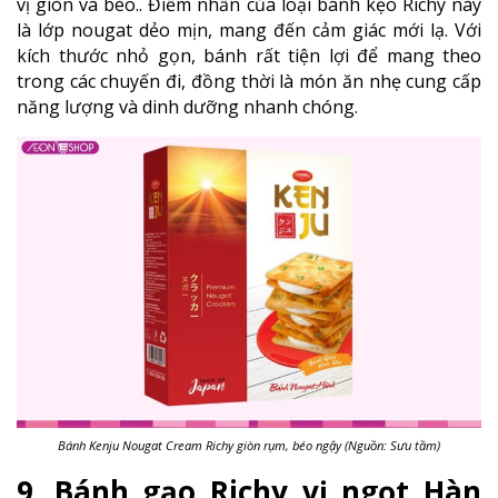
vị giòn và béo.. Điểm nhấn của loại bánh kẹo Richy này
là lớp nougat dẻo mịn, mang đến cảm giác mới lạ. Với
kích thước nhỏ gọn, bánh rất tiện lợi để mang theo
trong các chuyến đi, đồng thời là món ăn nhẹ cung cấp
năng lượng và dinh dưỡng nhanh chóng.
Bánh Kenju Nougat Cream Richy giòn rụm, béo ngậy (Nguồn: Sưu tầm)
9. Bánh gạo Richy vị ngọt Hàn