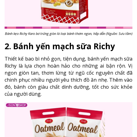
Bánh kẹo Richy Karo bơ trứng giòn là loại bánh thơm ngon, hấp dẫn (Nguồn: Sưu tầm)
2. Bánh yến mạch sữa Richy
Thiết kế bao bì nhỏ gọn, tiện dụng, bánh yến mạch sữa
Richy là lựa chọn hoàn hảo cho những ai bận rộn. Vị
ngon giòn tan, thơm lừng từ ngũ cốc nguyên chất đã
chinh phục nhiều người yêu thích đồ ăn nhẹ. Thêm vào
đó, bánh còn giàu chất dinh dưỡng, tốt cho sức khỏe
của người dùng.