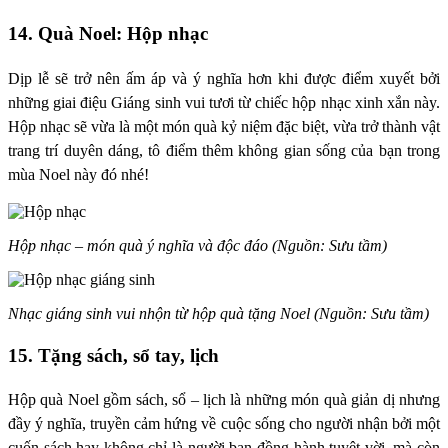
14. Quà Noel: Hộp nhạc
Dịp lễ sẽ trở nên ấm áp và ý nghĩa hơn khi được điểm xuyết bởi
những giai điệu Giáng sinh vui tươi từ chiếc hộp nhạc xinh xắn này.
Hộp nhạc sẽ vừa là một món quà kỷ niệm đặc biệt, vừa trở thành vật
trang trí duyên dáng, tô điểm thêm không gian sống của bạn trong
mùa Noel này đó nhé!
Hộp nhạc – món quà ý nghĩa và độc đáo (Nguồn: Sưu tầm)
Nhạc giáng sinh vui nhộn từ hộp quà tặng Noel (Nguồn: Sưu tầm)
15. Tặng sách, sổ tay, lịch
Hộp quà Noel gồm sách,
sổ – lịch
là
những món quà giản dị nhưng
đầy ý nghĩa, truyền cảm hứng về cuộc sống cho người nhận bởi một
cuốn sách hay không chỉ là người bạn đồng hành tuyệt vời, mà còn