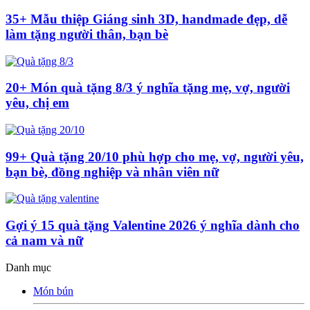
35+ Mẫu thiệp Giáng sinh 3D, handmade đẹp, dễ
làm tặng người thân, bạn bè
20+ Món quà tặng 8/3 ý nghĩa tặng mẹ, vợ, người
yêu, chị em
99+ Quà tặng 20/10 phù hợp cho mẹ, vợ, người yêu,
bạn bè, đồng nghiệp và nhân viên nữ
Gợi ý 15 quà tặng Valentine 2026 ý nghĩa dành cho
cả nam và nữ
Danh mục
Món bún