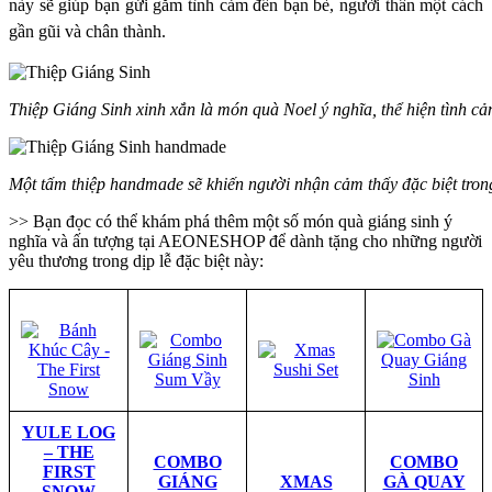
này sẽ giúp bạn gửi gắm tình cảm đến bạn bè, người thân một cách
gần gũi và chân thành.
Thiệp Giáng Sinh xinh xắn là món quà Noel ý nghĩa, thể hiện tình 
Một tấm thiệp handmade sẽ khiến người nhận cảm thấy đặc biệt tron
>> Bạn đọc có thể khám phá thêm một số món quà giáng sinh ý
nghĩa và ấn tượng tại AEONESHOP để dành tặng cho những người
yêu thương trong dịp lễ đặc biệt này:
YULE LOG
– THE
COMBO
COMBO
FIRST
GIÁNG
XMAS
GÀ QUAY
SNOW