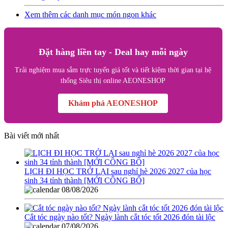
Xem thêm các danh mục món ngon khác
Đặt hàng liền tay - Deal hay mỗi ngày
Trải nghiệm mua sắm trực tuyến giá tốt và tiết kiệm thời gian tại hệ
thống Siêu thị online AEONESHOP
Khám phá AEONESHOP
Bài viết mới nhất
LỊCH ĐI HỌC TRỞ LẠI sau nghỉ hè 2026 2027 của học
sinh 34 tỉnh thành [MỚI CÔNG BỐ]
08/08/2026
Cắt tóc ngày nào tốt? Ngày lành cắt tóc tốt 2026 đón tài lộc
07/08/2026