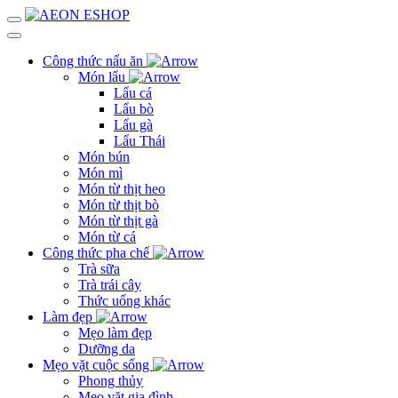
Công thức nấu ăn
Món lẩu
Lẩu cá
Lẩu bò
Lẩu gà
Lẩu Thái
Món bún
Món mì
Món từ thịt heo
Món từ thịt bò
Món từ thịt gà
Món từ cá
Công thức pha chế
Trà sữa
Trà trái cây
Thức uống khác
Làm đẹp
Mẹo làm đẹp
Dưỡng da
Mẹo vặt cuộc sống
Phong thủy
Mẹo vặt gia đình