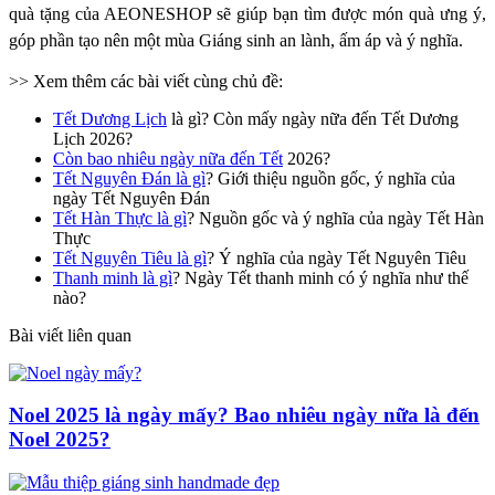
quà tặng của AEONESHOP sẽ giúp bạn tìm được món quà ưng ý,
góp phần tạo nên một mùa Giáng sinh an lành, ấm áp và ý nghĩa.
>> Xem thêm các bài viết cùng chủ đề:
Tết Dương Lịch
là gì? Còn mấy ngày nữa đến Tết Dương
Lịch 2026?
Còn bao nhiêu ngày nữa đến Tết
2026?
Tết Nguyên Đán là gì
? Giới thiệu nguồn gốc, ý nghĩa của
ngày Tết Nguyên Đán
Tết Hàn Thực là gì
? Nguồn gốc và ý nghĩa của ngày Tết Hàn
Thực
Tết Nguyên Tiêu là gì
? Ý nghĩa của ngày Tết Nguyên Tiêu
Thanh minh là gì
? Ngày Tết thanh minh có ý nghĩa như thế
nào?
Bài viết liên quan
Noel 2025 là ngày mấy? Bao nhiêu ngày nữa là đến
Noel 2025?