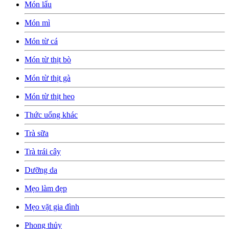
Món lẩu
Món mì
Món từ cá
Món từ thịt bò
Món từ thịt gà
Món từ thịt heo
Thức uống khác
Trà sữa
Trà trái cây
Dưỡng da
Mẹo làm đẹp
Mẹo vặt gia đình
Phong thủy