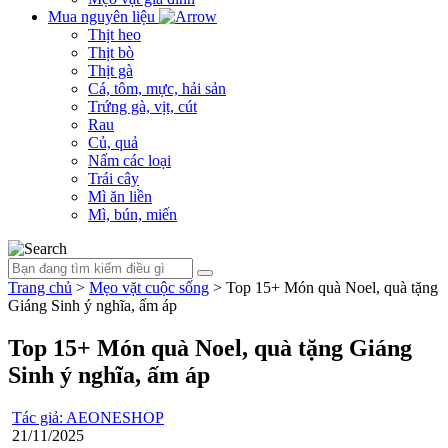
Mua nguyên liệu
Thịt heo
Thịt bò
Thịt gà
Cá, tôm, mực, hải sản
Trứng gà, vịt, cút
Rau
Củ, quả
Nấm các loại
Trái cây
Mì ăn liền
Mì, bún, miến
Trang chủ
>
Mẹo vặt cuộc sống
>
Top 15+ Món quà Noel, quà tặng
Giáng Sinh ý nghĩa, ấm áp
Top 15+ Món quà Noel, quà tặng Giáng
Sinh ý nghĩa, ấm áp
Tác giả: AEONESHOP
21/11/2025