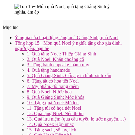
Mục lục
Ý nghĩa của hoạt động tặng quà Giáng Sinh, quà Noel
Tổng hợp 15+ Món quà Noel ý nghĩa tặng cho gia đình,
người yêu, bạn bè
1. Quà tặng Noel: Thiệp Giáng Sinh
2. Quà Noel: Khăn choàng cổ
3. Tặng bánh cupcake, bánh quy
4. Quà tặng handmade
5. Quà Giáng Sinh: Cốc, ly in hình xinh xắn
6. Tặng tất có họa tiết Noel
7. Mỹ phẩm, đồ trang điểm
8. Quà Noel: Nước hoa
9. Quà Giáng Sinh: Móc khóa
10. Tặng quà Noel: Mũ len
11. Tặng túi có họa tiết Noel
12. Quà tặng Noel: Nến thơm
13. Quà lưu niệm (quả cầu tuyết, lọ ước nguyện,…)
14. Quà Noel: Hộp nhạc
15. Tặng sách, sổ tay, lịch