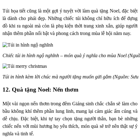
Túi họa tiết cũng là một gợi ý tuyệt vời làm quà tặng Noel, đặc biệt
là dành cho phái đẹp. Những chiếc túi không chỉ hữu ích để đựng
đồ khi ra ngoài mà còn là phụ kiện thời trang xinh xắn, giúp người
nhận thêm phần nổi bật và phong cách trong mùa lễ hội năm nay.
Chiếc túi in hình ngộ nghĩnh – món quà ý nghĩa cho mùa Noel (Ngu
Túi in hình kèm lời chúc mà người tặng muốn gửi gắm (Nguồn: Sưu
12. Quà tặng Noel: Nến thơm
Một vài ngọn nến thơm trong đêm Giáng sinh chắc chắn sẽ làm cho
bầu không khí thêm phần lung linh, mang lại cảm giác ấm cúng và
dễ chịu. Đặc biệt, khi tự tay chọn tặng người thân, bạn bè những
chiếc nến với mùi hương họ yêu thích, món quà sẽ trở nên thật sự ý
nghĩa và tinh tế.