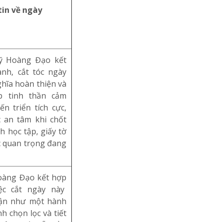
in về ngày
ỹ Hoàng Đạo kết
nh, cắt tóc ngày
hĩa hoàn thiện và
p tinh thần cảm
ến triển tích cực,
 an tâm khi chốt
ch học tập, giấy tờ
c quan trọng đang
àng Đạo kết hợp
ệc cắt ngày này
ận như một hành
h chọn lọc và tiết