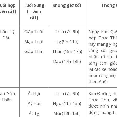
uổi hợp
Tuổi xung
Khung giờ tốt
Thông t
Nên cắt)
(Tránh
cắt)
hân, Tý,
Giáp Tuất
Thìn (7h-9h)
Ngày Kim Qu
Dậu
hợp Trực Thà
Mậu Tuất
Tỵ (9h-11h)
này mang ý ng
củng cố, giú
Giáp Thìn
Thân (15h-17h)
nhận rõ sự ti
Dậu (17h-19h)
tăng cảm giác
lại các kế hoạ
hoặc công việ
theo đuổi.
ậu, Sửu,
Ất Hợi
Thìn (7h-9h)
Kim Đường Ho
Thân
Trực Thu, vi
Kỷ Hợi
Ngọ (11h-13h)
được nhìn nh
động mang tín
Ất Tỵ
Mùi (13h-15h)