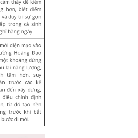
 cảm thấy dễ kiểm
g hơn, biết điểm
 và duy trì sự gọn
ắp trong cả sinh
ghĩ hằng ngày.
mới diện mạo vào
ường Hoàng Đạo
một khoảng dừng
hu lại năng lượng,
nh tâm hơn, suy
ắn trước các kế
an đến xây dựng,
 điều chỉnh định
n, từ đó tạo nền
ng trước khi bắt
 bước đi mới.