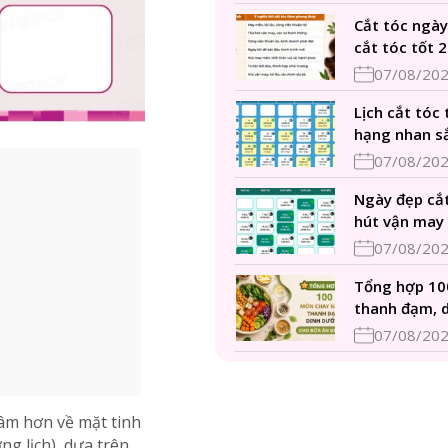
Cắt tóc ngày
cắt tóc tốt 2
07/08/20
Lịch cắt tóc
hạng nhan s
07/08/20
Ngày đẹp cắt
hút vận may 
07/08/20
Tổng hợp 10
thanh đạm, 
gia đình
07/08/20
tâm hơn về mặt tinh
g lịch), dựa trên