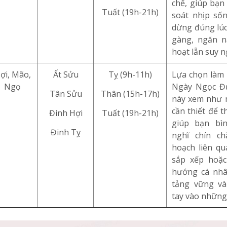
chế, giúp bạn
Tuất (19h-21h)
soát nhịp sốn
dừng đúng lúc
gàng, ngăn n
hoạt lẫn suy n
ợi, Mão,
Ất Sửu
Tỵ (9h-11h)
Lựa chọn làm 
Ngọ
Ngày Ngọc Đ
Tân Sửu
Thân (15h-17h)
này xem như 
cần thiết để t
Đinh Hợi
Tuất (19h-21h)
giúp bạn bì
Đinh Tỵ
nghĩ chín ch
hoạch liên qu
sắp xếp hoặc
hướng cá nhâ
tảng vững và
tay vào những