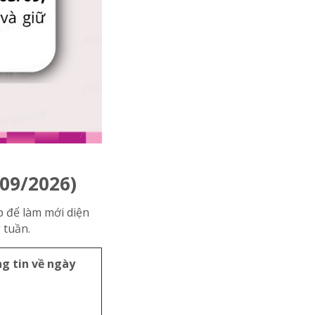
/09/2026)
p để làm mới diện
 tuần.
g tin về ngày