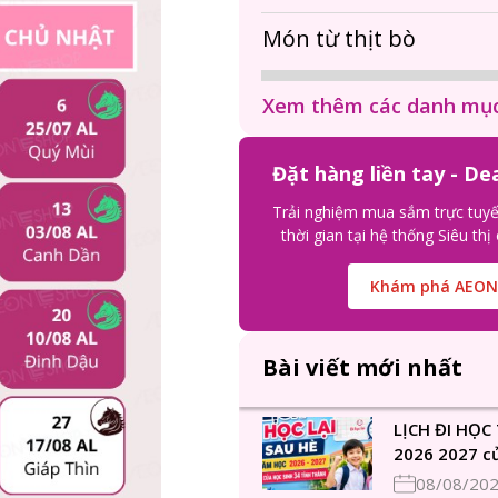
Món từ thịt bò
Xem thêm các danh mụ
Đặt hàng liền tay - De
Trải nghiệm mua sắm trực tuyến
thời gian tại hệ thống Siêu t
Khám phá AEO
Bài viết mới nhất
LỊCH ĐI HỌC 
2026 2027 củ
thành [MỚI 
08/08/20