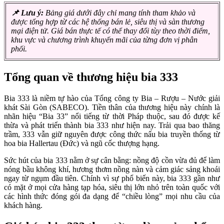
📌 Lưu ý:
Bảng giá dưới đây chỉ mang tính tham khảo và
được tổng hợp từ các hệ thống bán lẻ, siêu thị và sàn thương
mại điện tử. Giá bán thực tế có thể thay đổi tùy theo thời điểm,
khu vực và chương trình khuyến mãi của từng đơn vị phân
phối.
Tổng quan về thương hiệu bia 333
Bia 333 là niềm tự hào của Tổng công ty Bia – Rượu – Nước giải
khát Sài Gòn (SABECO). Tiền thân của thương hiệu này chính là
nhãn hiệu “Bia 33” nổi tiếng từ thời Pháp thuộc, sau đó được kế
thừa và phát triển thành bia 333 như hiện nay. Trải qua bao thăng
trầm, 333 vẫn giữ nguyên được công thức nấu bia truyền thống từ
hoa bia Hallertau (Đức) và ngũ cốc thượng hạng.
Sức hút của bia 333 nằm ở sự cân bằng: nồng độ cồn vừa đủ để làm
nóng bầu không khí, hương thơm nồng nàn và cảm giác sảng khoái
ngay từ ngụm đầu tiên. Chính vì sự phổ biến này, bia 333 gần như
có mặt ở mọi cửa hàng tạp hóa, siêu thị lớn nhỏ trên toàn quốc với
các hình thức đóng gói đa dạng để “chiều lòng” mọi nhu cầu của
khách hàng.