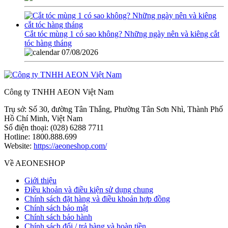
Cắt tóc mùng 1 có sao không? Những ngày nên và kiêng cắt
tóc hàng tháng
07/08/2026
Công ty TNHH AEON Việt Nam
Trụ sở:
Số 30, đường Tân Thắng, Phường Tân Sơn Nhì, Thành Phố
Hồ Chí Minh, Việt Nam
Số điện thoại:
(028) 6288 7711
Hotline:
1800.888.699
Website:
https://aeoneshop.com/
Về AEONESHOP
Giới thiệu
Điều khoản và điều kiện sử dụng chung
Chính sách đặt hàng và điều khoản hợp đồng
Chính sách bảo mật
Chính sách bảo hành
Chính sách đổi / trả hàng và hoàn tiền