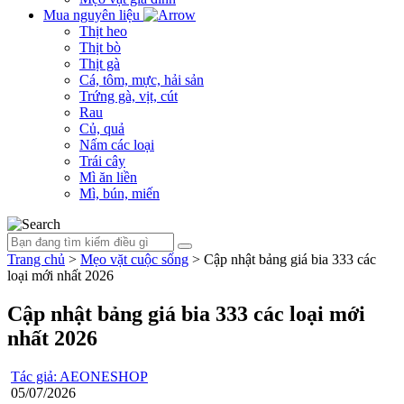
Mua nguyên liệu
Thịt heo
Thịt bò
Thịt gà
Cá, tôm, mực, hải sản
Trứng gà, vịt, cút
Rau
Củ, quả
Nấm các loại
Trái cây
Mì ăn liền
Mì, bún, miến
Trang chủ
>
Mẹo vặt cuộc sống
>
Cập nhật bảng giá bia 333 các
loại mới nhất 2026
Cập nhật bảng giá bia 333 các loại mới
nhất 2026
Tác giả: AEONESHOP
05/07/2026