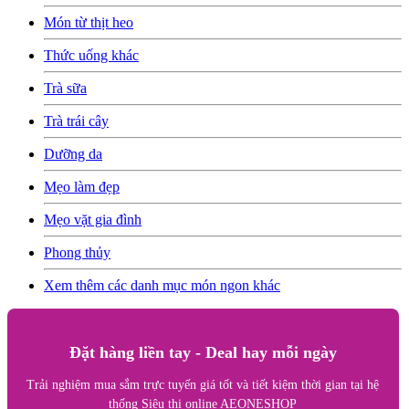
Món từ thịt heo
Thức uống khác
Trà sữa
Trà trái cây
Dưỡng da
Mẹo làm đẹp
Mẹo vặt gia đình
Phong thủy
Xem thêm các danh mục món ngon khác
Đặt hàng liền tay - Deal hay mỗi ngày
Trải nghiệm mua sắm trực tuyến giá tốt và tiết kiệm thời gian tại hệ
thống Siêu thị online AEONESHOP