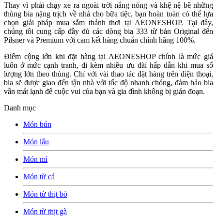
Thay vì phải chạy xe ra ngoài trời nắng nóng và khệ nệ bê những
thùng bia nặng trịch về nhà cho bữa tiệc, bạn hoàn toàn có thể lựa
chọn giải pháp mua sắm thảnh thơi tại AEONESHOP. Tại đây,
chúng tôi cung cấp đầy đủ các dòng bia 333 từ bản Original đến
Pilsner và Premium với cam kết hàng chuẩn chính hãng 100%.
Điểm cộng lớn khi đặt hàng tại AEONESHOP chính là mức giá
luôn ở mức cạnh tranh, đi kèm nhiều ưu đãi hấp dẫn khi mua số
lượng lớn theo thùng. Chỉ với vài thao tác đặt hàng trên điện thoại,
bia sẽ được giao đến tận nhà với tốc độ nhanh chóng, đảm bảo bia
vẫn mát lạnh để cuộc vui của bạn và gia đình không bị gián đoạn.
Danh mục
Món bún
Món lẩu
Món mì
Món từ cá
Món từ thịt bò
Món từ thịt gà