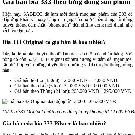
Giá bán bia 333 theo từng dòng sản phẩm
Hiện nay, SABECO đã làm mới danh mục sản phẩm của 333 để
đáp ứng khẩu vị ngày càng đa dạng của người tiêu dùng, từ dòng
truyền thống đậm chất “phong trần” đến những dòng mới thanh nhẹ
và hiện đại hơn.
Bia 333 Original có giá bán là bao nhiêu?
Đây là dòng bia “huyền thoại” làm nên tên tuổi của nhãn hàng. Với
nồng độ cồn 5,3%, 333 Original sở hữu hương vị đậm đà, mạnh mẽ,
rất phù hợp với những ai yêu thích hương vị bia truyền thống, nồng
nàn.
Giá bán lẻ (Lon 330ml): 12.000 VNĐ – 14.000 VNĐ
Giá bán theo Lốc (6 lon): 72.000 VNĐ – 80.000 VNĐ
Giá bán theo Thùng (24 lon): 265.000 VNĐ – 295.000 VNĐ
Giá bia 333 Original thường dao động trong khoảng từ 12.000 VNĐ
Giá bán của bia 333 Pilsner là bao nhiêu?
Ra mắt muộn hơn nhưng 333 Pilsner nhanh chóng chiếm được cảm