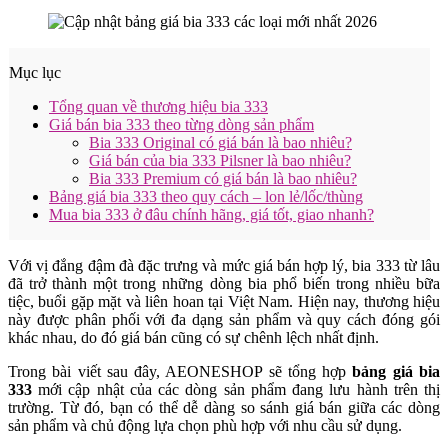
Mục lục
Tổng quan về thương hiệu bia 333
Giá bán bia 333 theo từng dòng sản phẩm
Bia 333 Original có giá bán là bao nhiêu?
Giá bán của bia 333 Pilsner là bao nhiêu?
Bia 333 Premium có giá bán là bao nhiêu?
Bảng giá bia 333 theo quy cách – lon lẻ/lốc/thùng
Mua bia 333 ở đâu chính hãng, giá tốt, giao nhanh?
Với vị đắng đậm đà đặc trưng và mức giá bán hợp lý, bia 333 từ lâu
đã trở thành một trong những dòng bia phổ biến trong nhiều bữa
tiệc, buổi gặp mặt và liên hoan tại Việt Nam. Hiện nay, thương hiệu
này được phân phối với đa dạng sản phẩm và quy cách đóng gói
khác nhau, do đó giá bán cũng có sự chênh lệch nhất định.
Trong bài viết sau đây, AEONESHOP sẽ tổng hợp
bảng giá bia
333
mới cập nhật của các dòng sản phẩm đang lưu hành trên thị
trường. Từ đó, bạn có thể dễ dàng so sánh giá bán giữa các dòng
sản phẩm và chủ động lựa chọn phù hợp với nhu cầu sử dụng.