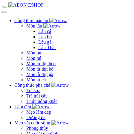
Công thức nấu ăn
Món lẩu
Lẩu cá
Lẩu bò
Lẩu gà
Lẩu Thái
Món bún
Món mì
Món từ thịt heo
Món từ thịt bò
Món từ thịt gà
Món từ cá
Công thức pha chế
Trà sữa
Trà trái cây
Thức uống khác
Làm đẹp
Mẹo làm đẹp
Dưỡng da
Mẹo vặt cuộc sống
Phong thủy
Mẹo vặt gia đình