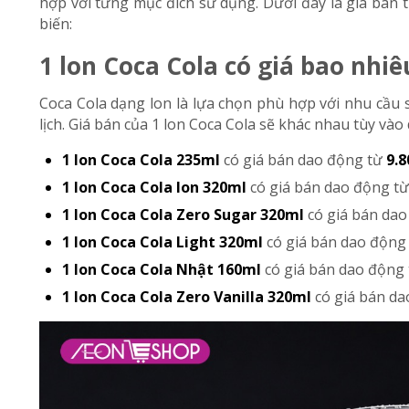
hợp với từng mục đích sử dụng. Dưới đây là giá bán 
biến:
1 lon Coca Cola có giá bao nhiê
Coca Cola dạng lon là lựa chọn phù hợp với nhu cầu 
lịch. Giá bán của 1 lon Coca Cola sẽ khác nhau tùy v
1 lon Coca Cola 235ml
có giá bán dao động từ
9.8
1 lon Coca Cola lon 320ml
có giá bán dao động t
1 lon Coca Cola Zero Sugar 320ml
có giá bán da
1 lon Coca Cola Light 320ml
có giá bán dao động
1 lon Coca Cola Nhật 160ml
có giá bán dao động
1 lon Coca Cola Zero Vanilla 320ml
có giá bán d