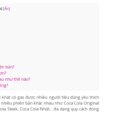
ục
[
Ẩn
]
iên bản?
hơn?
hau như thế nào?
hông?
 khát có gas được nhiều người tiêu dùng yêu thích
 nhiều phiên bản khác nhau như Coca Cola Original
Cola Sleek, Coca Cola Nhật… đa dạng quy cách đóng