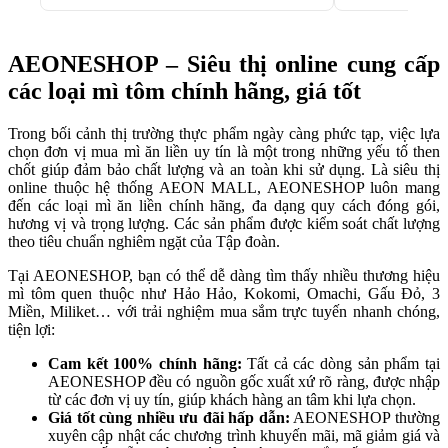
AEONESHOP – Siêu thị online cung cấp
các loại mì tôm chính hãng, giá tốt
Trong bối cảnh thị trường thực phẩm ngày càng phức tạp, việc lựa
chọn đơn vị mua mì ăn liền uy tín là một trong những yếu tố then
chốt giúp đảm bảo chất lượng và an toàn khi sử dụng. Là siêu thị
online thuộc hệ thống AEON MALL, AEONESHOP luôn mang
đến các loại mì ăn liền chính hãng, đa dạng quy cách đóng gói,
hương vị và trọng lượng. Các sản phẩm được kiểm soát chất lượng
theo tiêu chuẩn nghiêm ngặt của Tập đoàn.
Tại AEONESHOP, bạn có thể dễ dàng tìm thấy nhiều thương hiệu
mì tôm quen thuộc như Hảo Hảo, Kokomi, Omachi, Gấu Đỏ, 3
Miền, Miliket… với trải nghiệm mua sắm trực tuyến nhanh chóng,
tiện lợi:
Cam kết 100% chính hãng:
Tất cả các dòng sản phẩm tại
AEONESHOP đều có nguồn gốc xuất xứ rõ ràng, được nhập
từ các đơn vị uy tín, giúp khách hàng an tâm khi lựa chọn.
Giá tốt cùng nhiều ưu đãi hấp dẫn:
AEONESHOP thường
xuyên cập nhật các chương trình khuyến mãi, mã giảm giá và