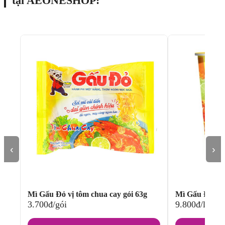
tại AEONESHOP:
‹
›
Mì Gấu Đỏ vị tôm chua cay gói 63g
Mì Gấu Đỏ vị 
3.700đ/gói
9.800đ/ly