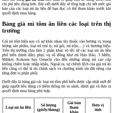
chi phí tiêu dùng hơn. Bài viết dưới đây sẽ tổng hợp chi tiết mức giá
bán của các loại mì ăn liền để bạn đọc có thể tham khảo trước khi
quyết định mua hàng.
Bảng giá mì tôm ăn liền các loại trên thị
trường
Giá mì tôm hiện nay có sự khác nhau tùy thuộc vào hương vị, trọng
lượng sản phẩm, loại mì (mì ly, mì gói, mì trộn,…) và thương hiệu.
Trên thị trường chia làm 2 phân khúc rõ rệt: từ các loại mì ăn liền
phổ biến (bình dân) phục vụ số đông như mì Hảo Hảo, 3 Miền,
Miliket, Kokomi hay Omachi cho đến những dòng mì cao cấp
không chiên hoặc nhập khẩu. Ngoài ra, sự chênh lệch của giá mì ăn
liền cũng có thể là do chính sách và chương trình ưu đãi riêng của
từng đơn vị phân phối.
Dưới đây là bảng giá các loại mì tôm phổ biến được cập nhật mới để
giúp người tiêu dùng có thêm thông tin so sánh, đánh giá và đưa ra
quyết định mua hàng phù hợp:
Giá bán
Số lượng
Đơn vị
Loại mì ăn liền
tham
(gói/ly/thùng)
tính
khảo