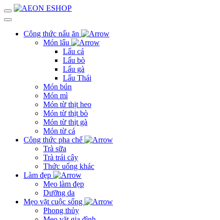
Công thức nấu ăn
Món lẩu
Lẩu cá
Lẩu bò
Lẩu gà
Lẩu Thái
Món bún
Món mì
Món từ thịt heo
Món từ thịt bò
Món từ thịt gà
Món từ cá
Công thức pha chế
Trà sữa
Trà trái cây
Thức uống khác
Làm đẹp
Mẹo làm đẹp
Dưỡng da
Mẹo vặt cuộc sống
Phong thủy
Mẹo vặt gia đình