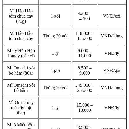
Mì Hảo Hảo
4.200 –
tôm chua cay
1 gói
VNĐ/gói
4.500
(75g)
Mì Hảo Hảo
118.000 –
Thùng 30 gói
VNĐ/thùng
tôm chua cay
125.000
Mì ly Hảo Hảo
9.000 –
1 ly
VNĐ/ly
Handy (các vị)
11.000
Mì Omachi xốt
8.500 –
1 gói
VNĐ/gói
bò hầm (80g)
9.000
Mì Omachi xốt
245.000 –
Thùng 30 gói
VNĐ/thùng
bò hầm
255.000
Mì Omachi ly
15.000 –
(có cây thịt
1 ly
VNĐ/ly
18.000
thật)
Mì 3 Miền tôm
3.500 –