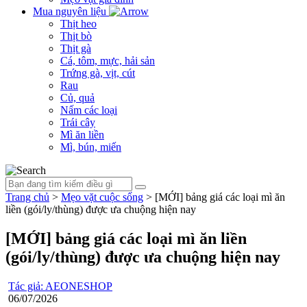
Mua nguyên liệu
Thịt heo
Thịt bò
Thịt gà
Cá, tôm, mực, hải sản
Trứng gà, vịt, cút
Rau
Củ, quả
Nấm các loại
Trái cây
Mì ăn liền
Mì, bún, miến
Trang chủ
>
Mẹo vặt cuộc sống
>
[MỚI] bảng giá các loại mì ăn
liền (gói/ly/thùng) được ưa chuộng hiện nay
[MỚI] bảng giá các loại mì ăn liền
(gói/ly/thùng) được ưa chuộng hiện nay
Tác giả: AEONESHOP
06/07/2026