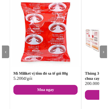
‹
›
Mì Miliket vị tôm đỏ sa tế gói 80g
Thùng 30 gói m
5.200đ/gói
chua cay 75g
200.000đ/thù
Mua ngay