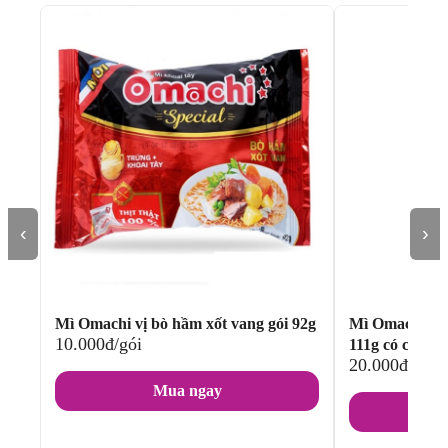
‹
›
Mì Omachi vị bò hầm xốt vang gói 92g
Mì Omachi vị 
10.000đ/gói
111g có cây thị
20.000đ/ly
Mua ngay