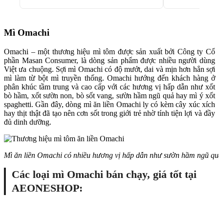
Mì Omachi
Omachi – một thương hiệu mì tôm được sản xuất bởi Công ty Cổ
phần Masan Consumer, là dòng sản phẩm được nhiều người dùng
Việt ưa chuộng. Sợi mì Omachi có độ mướt, dai và mịn hơn hẳn sợi
mì làm từ bột mì truyền thống. Omachi hướng đến khách hàng ở
phân khúc tầm trung và cao cấp với các hương vị hấp dẫn như xốt
bò hầm, xốt sườn non, bò sốt vang, sườn hầm ngũ quả hay mì ý xốt
spaghetti. Gần đây, dòng mì ăn liền Omachi ly có kèm cây xúc xích
hay thịt thật đã tạo nên cơn sốt trong giới trẻ nhờ tính tiện lợi và đầy
đủ dinh dưỡng.
Mì ăn liền Omachi có nhiều hương vị hấp dẫn như sườn hầm ngũ quả,
Các loại mì Omachi bán chạy, giá tốt tại
AEONESHOP: