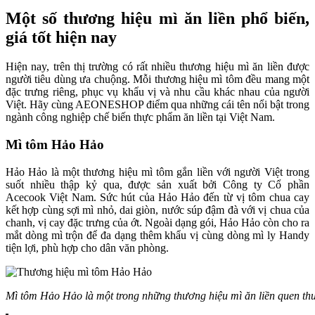
Một số thương hiệu mì ăn liền phổ biến,
giá tốt hiện nay
Hiện nay, trên thị trường có rất nhiều thương hiệu mì ăn liền được
người tiêu dùng ưa chuộng. Mỗi thương hiệu mì tôm đều mang một
đặc trưng riêng, phục vụ khẩu vị và nhu cầu khác nhau của người
Việt. Hãy cùng AEONESHOP điểm qua những cái tên nổi bật trong
ngành công nghiệp chế biến thực phẩm ăn liền tại Việt Nam.
Mì tôm Hảo Hảo
Hảo Hảo là một thương hiệu mì tôm gắn liền với người Việt trong
suốt nhiều thập kỷ qua, được sản xuất bởi Công ty Cổ phần
Acecook Việt Nam. Sức hút của Hảo Hảo đến từ vị tôm chua cay
kết hợp cùng sợi mì nhỏ, dai giòn, nước súp đậm đà với vị chua của
chanh, vị cay đặc trưng của ớt. Ngoài dạng gói, Hảo Hảo còn cho ra
mắt dòng mì trộn để đa dạng thêm khẩu vị cùng dòng mì ly Handy
tiện lợi, phù hợp cho dân văn phòng.
Mì tôm Hảo Hảo là một trong những thương hiệu mì ăn liền quen thu