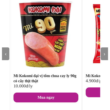
‹
›
Mì Kokomi đại vị tôm chua cay ly 90g
Mì Kokomi đại
4.900đ/gói
có cây thịt thật
10.000đ/ly
Mua ngay