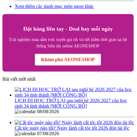
Xem thêm các danh mục món ngon khác
Đặt hàng liền tay - Deal hay mỗi ngày
Trải nghiệm mua sắm trực tuyến giá tốt và tiết kiệm thời gian tại hệ
thống Siêu thị online AEONESHOP
Khám phá AEONESHOP
Bài viết mới nhất
LỊCH ĐI HỌC TRỞ LẠI sau nghỉ hè 2026 2027 của học
sinh 34 tỉnh thành [MỚI CÔNG BỐ]
08/08/2026
Cắt tóc ngày nào tốt? Ngày lành cắt tóc tốt 2026 đón tài lộc
07/08/2026