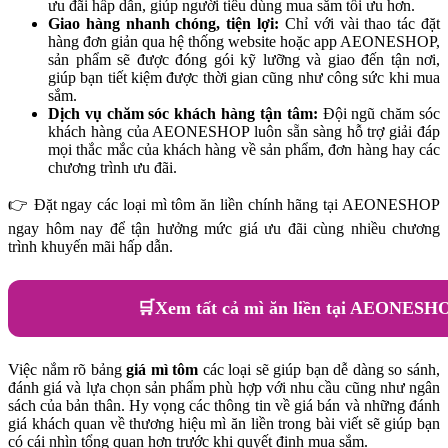
ưu đãi hấp dẫn, giúp người tiêu dùng mua sắm tối ưu hơn.
Giao hàng nhanh chóng, tiện lợi:
Chỉ với vài thao tác đặt
hàng đơn giản qua hệ thống website hoặc app AEONESHOP,
sản phẩm sẽ được đóng gói kỹ lưỡng và giao đến tận nơi,
giúp bạn tiết kiệm được thời gian cũng như công sức khi mua
sắm.
Dịch vụ chăm sóc khách hàng tận tâm:
Đội ngũ chăm sóc
khách hàng của AEONESHOP luôn sẵn sàng hỗ trợ giải đáp
mọi thắc mắc của khách hàng về sản phẩm, đơn hàng hay các
chương trình ưu đãi.
👉 Đặt ngay các loại mì tôm ăn liền chính hãng tại AEONESHOP
ngay hôm nay để tận hưởng mức giá ưu đãi cùng nhiều chương
trình khuyến mãi hấp dẫn.
🛒
Xem tất cả mì ăn liền tại AEONESH
Việc nắm rõ bảng
giá mì tôm
các loại sẽ giúp bạn dễ dàng so sánh,
đánh giá và lựa chọn sản phẩm phù hợp với nhu cầu cũng như ngân
sách của bản thân. Hy vọng các thông tin về giá bán và những đánh
giá khách quan về thương hiệu mì ăn liền trong bài viết sẽ giúp bạn
có cái nhìn tổng quan hơn trước khi quyết định mua sắm.