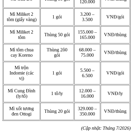
120.000
Mì Miliket 2
3.200 –
1 gói
VNĐ/gói
tôm (giấy vàng)
3.500
Mì Miliket 2
155.000 –
Thùng 50 gói
VNĐ/thùng
tôm
165.000
Mì tôm chua
Thùng 2ô0
68.000 –
VNĐ/thùng
cay Koreno
gói
75.000
Mì trộn
5.500 –
Indomie (các
1 gói
VNĐ/gói
6.500
vị)
Mì Cung Đình
12.000 –
1 tô/ly
VNĐ/ly
(ly/tô)
16.000
Mì xốt tương
329.000 –
Thùng 20 gói
VNĐ/thùng
đen Ottogi
350.000
(Cập nhật: Tháng 7/2026)