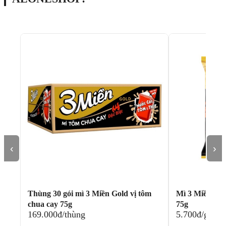
‹
›
Thùng 30 gói mì 3 Miền Gold vị tôm
Mì 3 Miền Gol
chua cay 75g
75g
169.000đ/thùng
5.700đ/gói