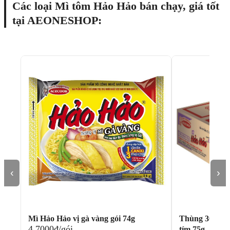
Các loại Mì tôm Hảo Hảo bán chạy, giá tốt
tại AEONESHOP:
‹
›
Mì Hảo Hảo vị gà vàng gói 74g
Thùng 30 gói 
4.7000đ/gói
tím 75g